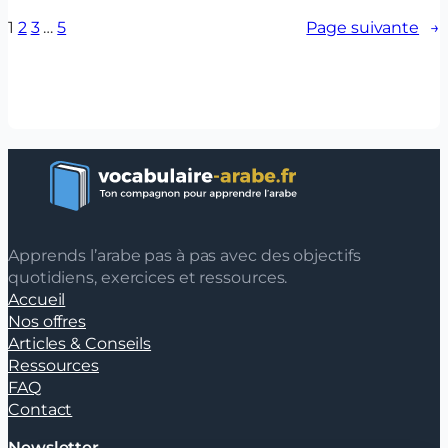
1
2
3
…
5
Page suivante
→
Apprends l’arabe pas à pas avec des objectifs
quotidiens, exercices et ressources.
Accueil
Nos offres
Articles & Conseils
Ressources
FAQ
Contact
Newsletter