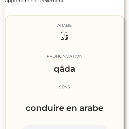
apprendre naturellement.
ARABE
قَادَ
PRONONCIATION
qâda
SENS
conduire
en arabe