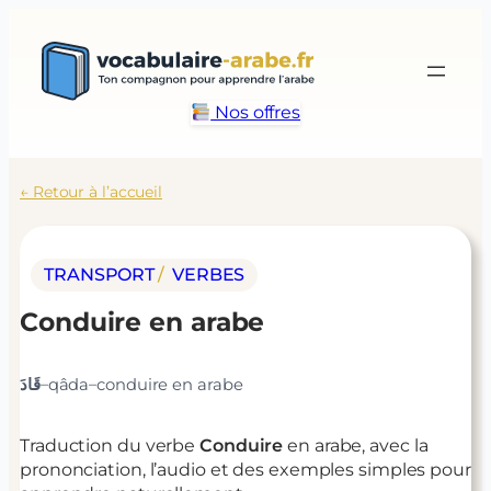
Aller
au
contenu
Nos offres
← Retour à l’accueil
TRANSPORT
/ 
VERBES
Conduire
en arabe
–
–
قَادَ
qâda
conduire
en arabe
Traduction du verbe
Conduire
en arabe, avec la
prononciation, l’audio et des exemples simples pour