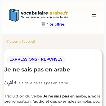
Aller
au
contenu
Nos offres
← Retour à l’accueil
EXPRESSIONS
/ 
REPONSES
Je ne sais pas
en arabe
–
–
لَا أَعْرِفُ
lâ a’rif
je ne sais pas
en arabe
Traduction du verbe
Je ne sais pas
en arabe, avec la
prononciation, l’audio et des exemples simples pour