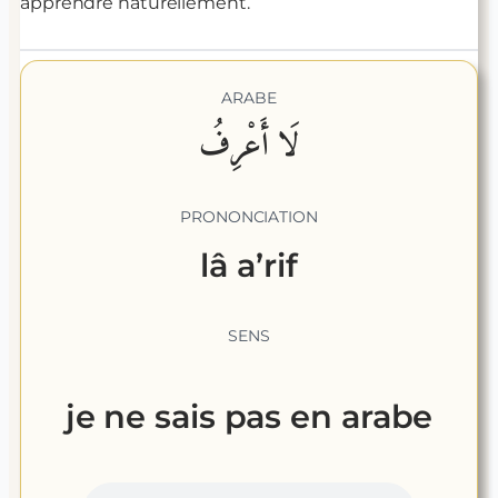
apprendre naturellement.
ARABE
لَا أَعْرِفُ
PRONONCIATION
lâ a’rif
SENS
je ne sais pas
en arabe