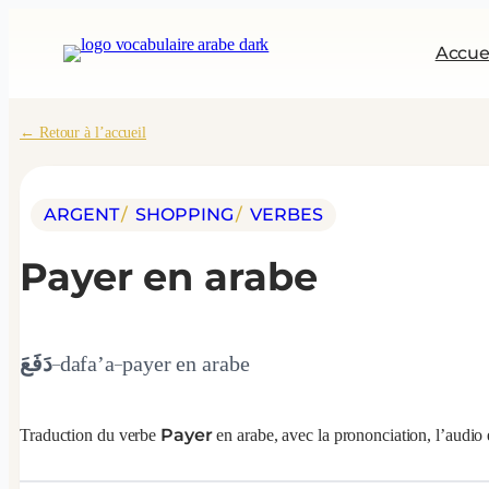
Aller
au
Accue
contenu
← Retour à l’accueil
ARGENT
/ 
SHOPPING
/ 
VERBES
Payer
en arabe
دَفَعَ
dafa’a
payer
en arabe
–
–
Payer
Traduction du verbe
en arabe, avec la prononciation, l’audio