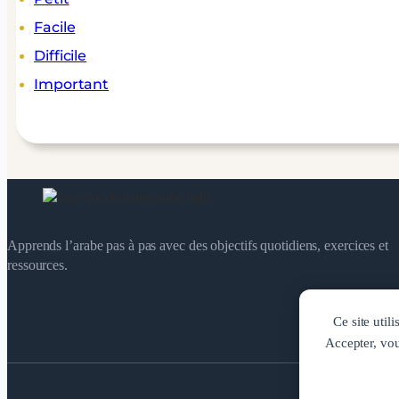
Facile
Difficile
Important
Apprends l’arabe pas à pas avec des objectifs quotidiens, exercices et
ressources.
Ce site util
Accepter, vou