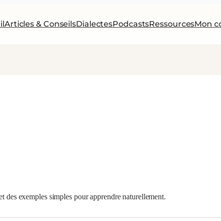
il
Articles & Conseils
Dialectes
Podcasts
Ressources
Mon c
 et des exemples simples pour apprendre naturellement.