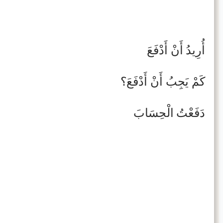
أُرِيدُ أَنْ أَدْفَعَ
كَمْ يَجِبُ أَنْ أَدْفَعَ؟
دَفَعْتُ الْحِسَابَ