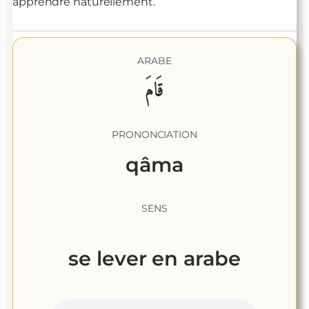
apprendre naturellement.
ARABE
قَامَ
PRONONCIATION
qâma
SENS
se lever
en arabe