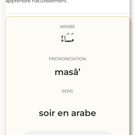
apprendre naturellement.
ARABE
مَسَاءٌ
PRONONCIATION
masâ’
SENS
soir
en arabe