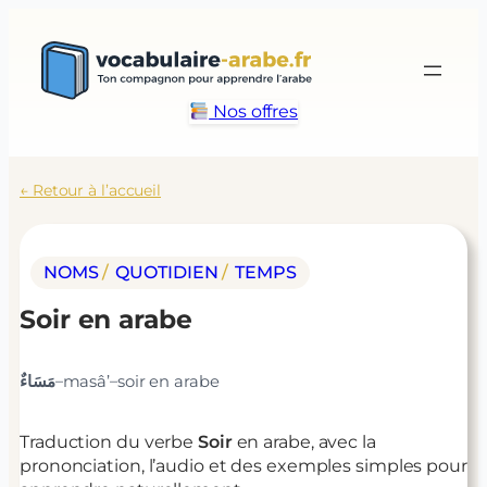
Aller
au
contenu
Nos offres
← Retour à l’accueil
NOMS
/ 
QUOTIDIEN
/ 
TEMPS
Soir
en arabe
–
–
مَسَاءٌ
masâ’
soir
en arabe
Traduction du verbe
Soir
en arabe, avec la
prononciation, l’audio et des exemples simples pour