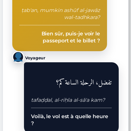
ṭab'an, mumkin ashūf al-jawāz
wal-tadhkara?
Bien sûr, puis-je voir le
passeport et le billet ?
Voyageur
تفضل، الرحلة الساعة كم؟
tafaḍḍal, al-riḥla al-sā'a kam?
Voilà, le vol est à quelle heure
?