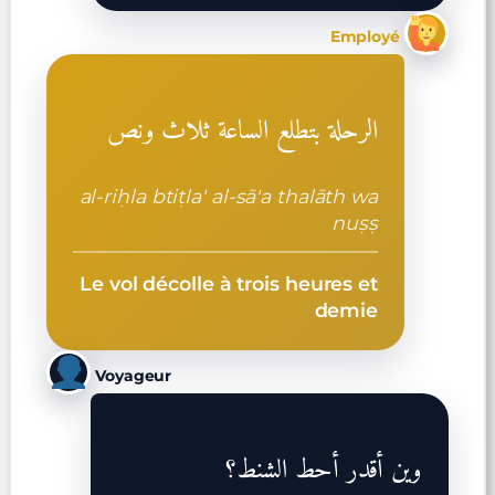
Employé
الرحلة بتطلع الساعة ثلاث ونص
al-riḥla btiṭla' al-sā'a thalāth wa
nuṣṣ
Le vol décolle à trois heures et
demie
Voyageur
وين أقدر أحط الشنط؟