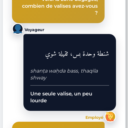
combien de valises avez-vous
?
Voyageur
شنطة وحدة بس، ثقيلة شوي
shanṭa waḥda bass, thaqīla
shway
Une seule valise, un peu
lourde
Employé