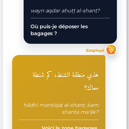
wayn aqdar aḥuṭṭ al-shanṭ?
Où puis-je déposer les
bagages ?
Employé
هذي منطقة الشنط، كم شنطة
معاك؟
hādhi manṭiqat al-shanṭ, kam
shanṭa ma'āk?
Voici la zone bagages,