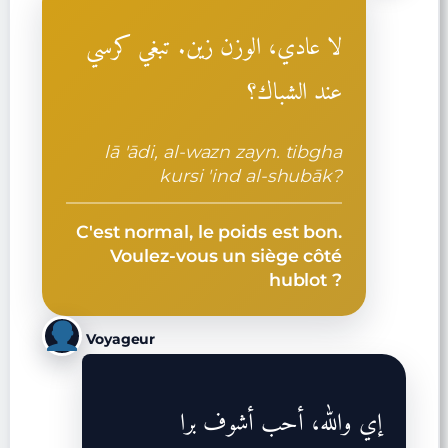
لا عادي، الوزن زين. تبغي كرسي
عند الشباك؟
lā 'ādi, al-wazn zayn. tibgha
kursi 'ind al-shubāk?
C'est normal, le poids est bon.
Voulez-vous un siège côté
hublot ?
Voyageur
إي والله، أحب أشوف برا