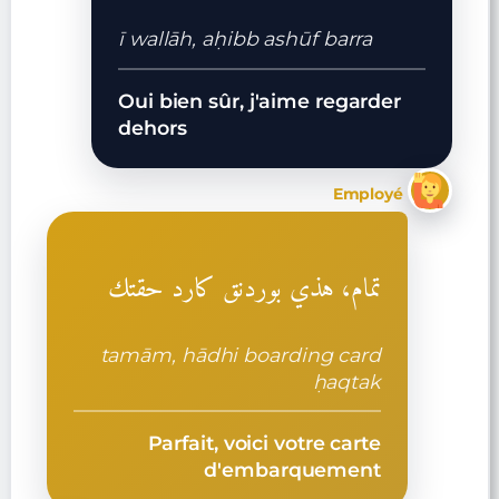
ī wallāh, aḥibb ashūf barra
Oui bien sûr, j'aime regarder
dehors
Employé
تمام، هذي بوردنق كارد حقتك
tamām, hādhi boarding card
ḥaqtak
Parfait, voici votre carte
d'embarquement