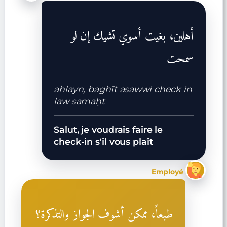
أهلين، بغيت أسوي تشيك إن لو
سمحت
ahlayn, baghīt asawwi check in
law samaḥt
Salut, je voudrais faire le
check-in s'il vous plaît
Employé
طبعاً، ممكن أشوف الجواز والتذكرة؟