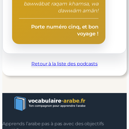
bawwābat raqam khamsa, wa
dawwām amān!
Porte numéro cinq, et bon
voyage !
Retour à la liste des podcasts
Apprends l’arabe pas à pas avec des objectifs