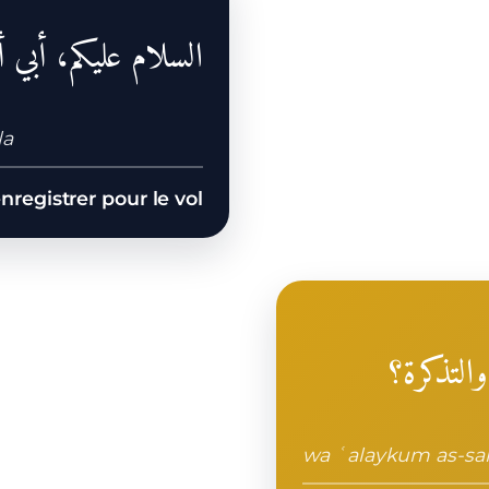
السلام عليكم، أبي 
la
nregistrer pour le vol
التذكرة؟
wa ʿalaykum as-sal