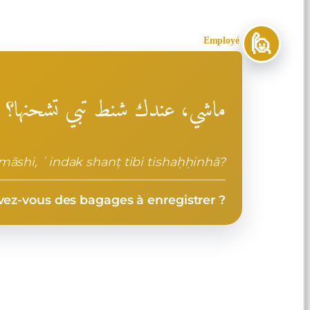
🙋
Employé
ماشي، عندك شنط تبي تشحنها؟
māshi, ʿindak shanṭ tibi tishaḥḥinhā?
vez-vous des bagages à enregistrer ?