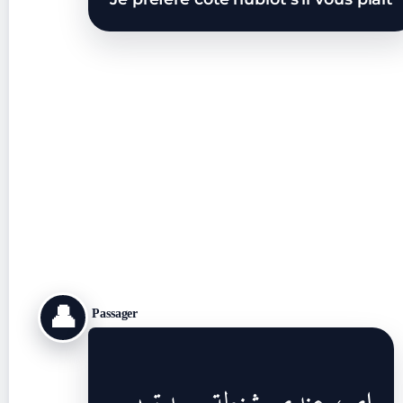
👤
Passager