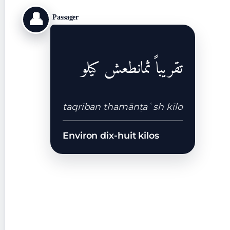
👤
Passager
تقريباً ثمانطعش كيلو
taqrīban thamānṭaʿsh kīlo
Environ dix-huit kilos