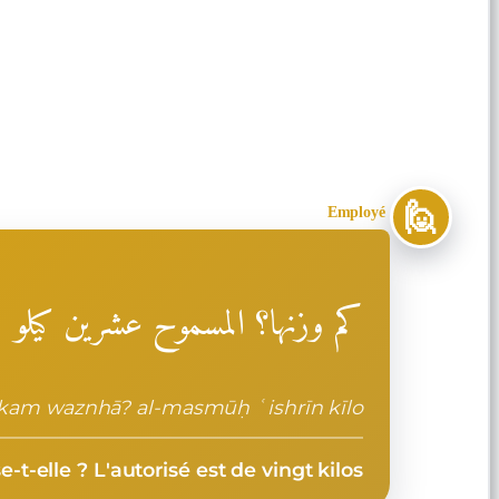
🙋
Employé
كم وزنها؟ المسموح عشرين كيلو
kam waznhā? al-masmūḥ ʿishrīn kīlo
t-elle ? L'autorisé est de vingt kilos