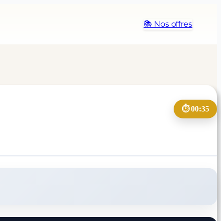
📚 Nos offres
⏱️ 00:35