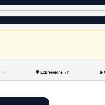
e
(8)
🌟 Expressions
📝
(3)