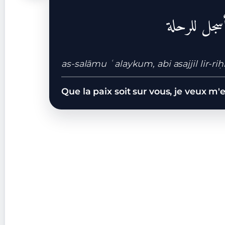
أسجل للرحلة
as-salāmu ʿalaykum, abi asajjil lir-riḥ
Que la paix soit sur vous, je veux m'e