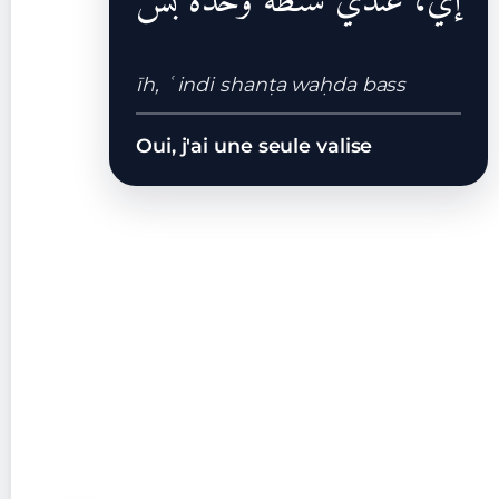
إي، عندي شنطة وحدة بس
īh, ʿindi shanṭa waḥda bass
Oui, j'ai une seule valise