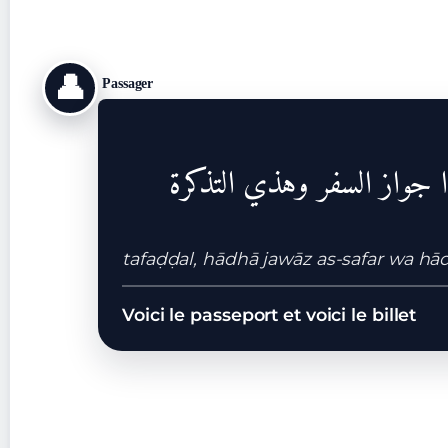
👤
Passager
جواز السفر وهذي التذكرة
tafaḍḍal, hādhā jawāz as-safar wa hād
Voici le passeport et voici le billet