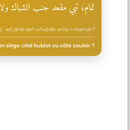
تمام، تبي مقعد جنب الشباك ولا 
qʿad janb ash-shubāk willa l-mamar?
un siège côté hublot ou côté couloir ?