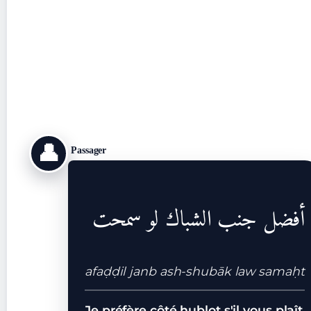
👤
Passager
أفضل جنب الشباك لو سمحت
afaḍḍil janb ash-shubāk law samaḥt
Je préfère côté hublot s'il vous plaît