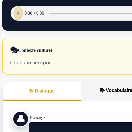
🎭
Contexte culturel
Check-in aéroport.
📚 Vocabulair
💬 Dialogue
👤
Passager