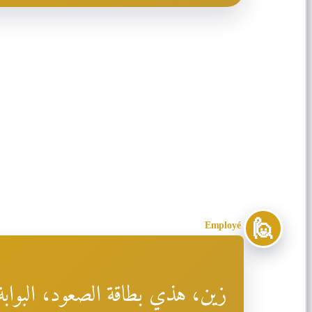
🙋
Employé
زين، هذي بطاقة الصعود، البواب