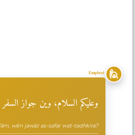
🙋
Employé
وعليكم السلام، وين جواز السفر و
ām, wēn jawāz as-safar wat-tadhkira?