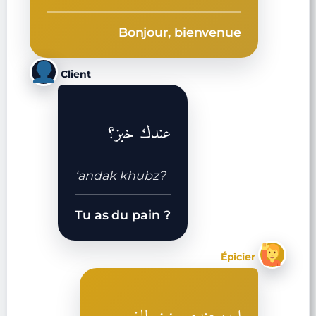
Bonjour, bienvenue
Client
عندك خبز؟
‘andak khubz?
Tu as du pain ?
Épicier