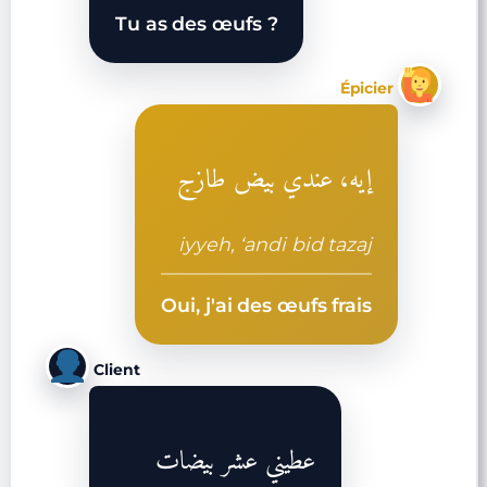
Tu as des œufs ?
Épicier
إيه، عندي بيض طازج
iyyeh, ‘andi bid tazaj
Oui, j'ai des œufs frais
Client
عطيني عشر بيضات