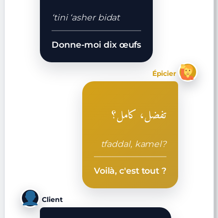
‘tini ‘asher bidat
Donne-moi dix œufs
Épicier
تفضل، كامل؟
tfaddal, kamel?
Voilà, c'est tout ?
Client