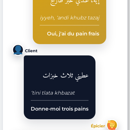
إيه، عندي خبز طازج
iyyeh, ‘andi khubz tazaj
Oui, j'ai du pain frais
Client
عطيني ثلاث خبزات
‘tini tlata khbazat
Donne-moi trois pains
Épicier