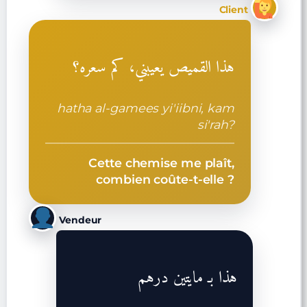
Client
هذا القميص يعيبني، كم سعره؟
hatha al-gamees yi'iibni, kam
si'rah?
Cette chemise me plaît,
combien coûte-t-elle ?
Vendeur
هذا بـ مايتين درهم