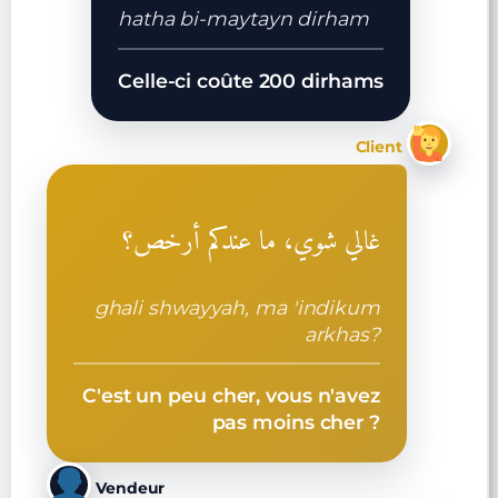
hatha bi-maytayn dirham
Celle-ci coûte 200 dirhams
Client
غالي شوي، ما عندكم أرخص؟
ghali shwayyah, ma 'indikum
arkhas?
C'est un peu cher, vous n'avez
pas moins cher ?
Vendeur