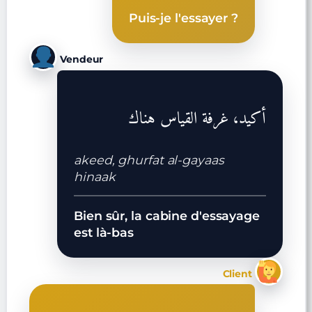
Puis-je l'essayer ?
Vendeur
أكيد، غرفة القياس هناك
akeed, ghurfat al-gayaas
hinaak
Bien sûr, la cabine d'essayage
est là-bas
Client