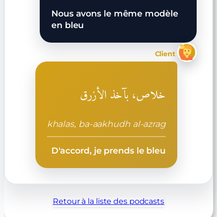
Nous avons le même modèle
en bleu
Client
خلاص، بآخذ الأزرق
khalas, ba-aakhudh al-azrag
D'accord, je prends le bleu
Retour à la liste des podcasts