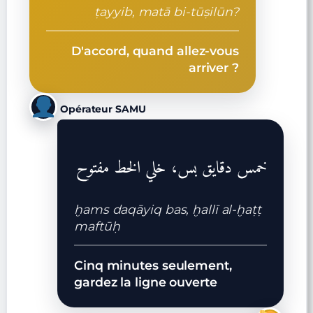
ṭayyib, matā bi-tūṣilūn?
D'accord, quand allez-vous
arriver ?
Opérateur SAMU
خمس دقايق بس، خلي الخط مفتوح
ḫams daqāyiq bas, ḫallī al-ḫaṭṭ
maftūḥ
Cinq minutes seulement,
gardez la ligne ouverte