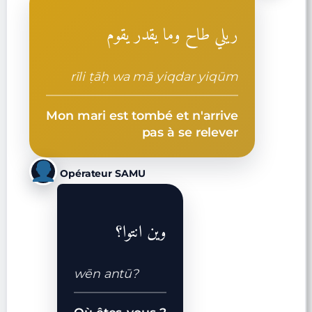
ريلي طاح وما يقدر يقوم
rīli ṭāḥ wa mā yiqdar yiqūm
Mon mari est tombé et n'arrive
pas à se relever
Opérateur SAMU
وين انتوا؟
wēn antū?