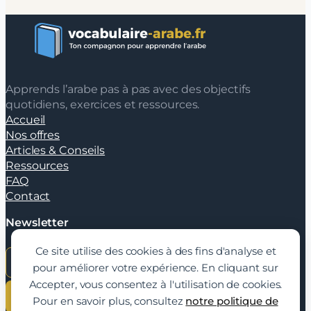
Apprends l’arabe pas à pas avec des objectifs
quotidiens, exercices et ressources.
Accueil
Nos offres
Articles & Conseils
Ressources
FAQ
Contact
Newsletter
Ce site utilise des cookies à des fins d'analyse et
pour améliorer votre expérience. En cliquant sur
Accepter, vous consentez à l'utilisation de cookies.
JE M'INSCRIS
Pour en savoir plus, consultez
notre politique de