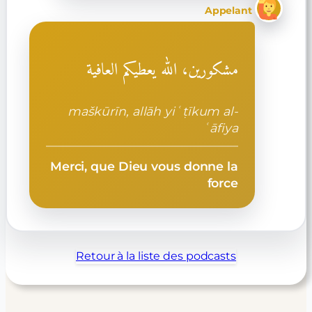
Appelant
مشكورين، الله يعطيكم العافية
maškūrīn, allāh yiʿṭīkum al-
ʿāfiya
Merci, que Dieu vous donne la
force
Retour à la liste des podcasts