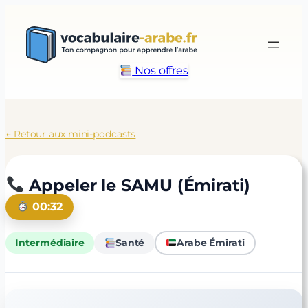
Aller
au
contenu
Nos offres
← Retour aux mini-podcasts
Appeler le SAMU (Émirati)
00:32
Intermédiaire
Santé
Arabe Émirati