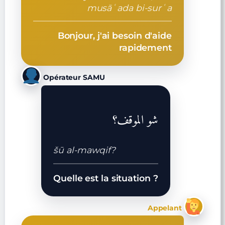
musāʿada bi-surʿa
Bonjour, j'ai besoin d'aide
rapidement
Opérateur SAMU
شو الموقف؟
šū al-mawqif?
Quelle est la situation ?
Appelant