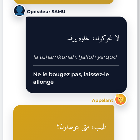
Opérateur SAMU
لا تحركونه، خلوه يرقد
lā tuḥarrikūnah, ḫallūh yarqud
Ne le bougez pas, laissez-le
allongé
Appelant
طيب، متى بتوصلون؟