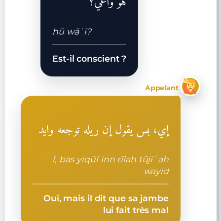
هو واعي؟
hū wāʿī?
Est-il conscient ?
Appelant
إي، بس يقول إن ريله توجعه وايد
ī, bas yiqūl inn rīlah tūjiʿah
wayid
Oui, mais il dit que sa jambe
lui fait très mal