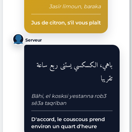
3asīr līmoun, baraka
Jus de citron, s'il vous plaît
Serveur
باهي، الكسكسي يستنى ربع ساعة
تقريبا
Bāhi, el kosksi yestanna rob3
sē3a taqrīban
D'accord, le couscous prend
environ un quart d'heure