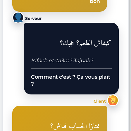
bon
Serveur
كيفاش الطعم؟ عجبك؟
Kīfāch et-ta3m? 3ajbak?
Comment c'est ? Ça vous plaît
?
Client
ممتاز! الحساب قداش؟