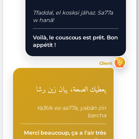
Tfaddal, el kosksi jāhaz. Sa77a
w hanā!
Voilà, le couscous est prêt. Bon
appétit !
Client
يعطيك الصحة، يبان زين برشا
Ya3tīk es-sa77a, yabān zīn
barcha
Merci beaucoup, ça a l'air très