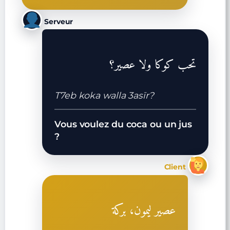
Serveur
تحب كوكا ولا عصير؟
T7eb koka walla 3asīr?
Vous voulez du coca ou un jus
?
Client
عصير ليمون، بركة