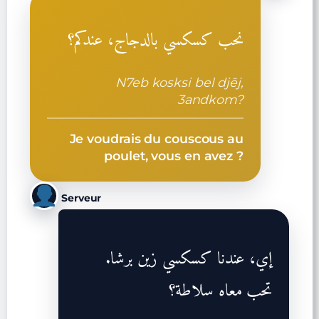
نحب كسكسي بالدجاج، عندكم؟
N7eb kosksi bel djēj,
3andkom?
Je voudrais du couscous au
poulet, vous en avez ?
Serveur
إي، عندنا كسكسي زين برشا.
تحب معاه سلاطة؟