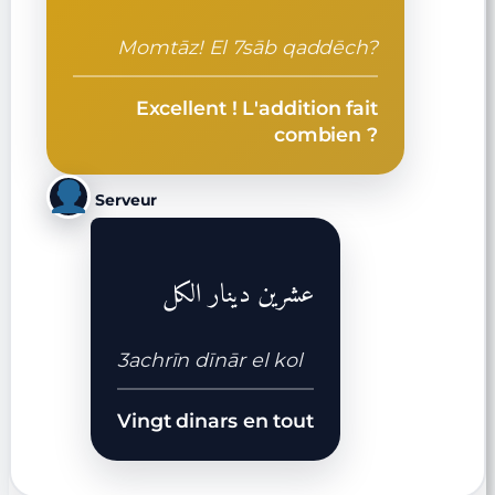
Momtāz! El 7sāb qaddēch?
Excellent ! L'addition fait
combien ?
Serveur
عشرين دينار الكل
3achrīn dīnār el kol
Vingt dinars en tout