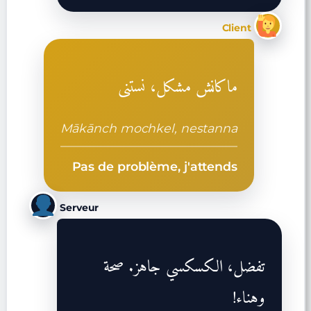
Client
ماكانش مشكل، نستنى
Mākānch mochkel, nestanna
Pas de problème, j'attends
Serveur
تفضل، الكسكسي جاهز. صحة
وهناء!