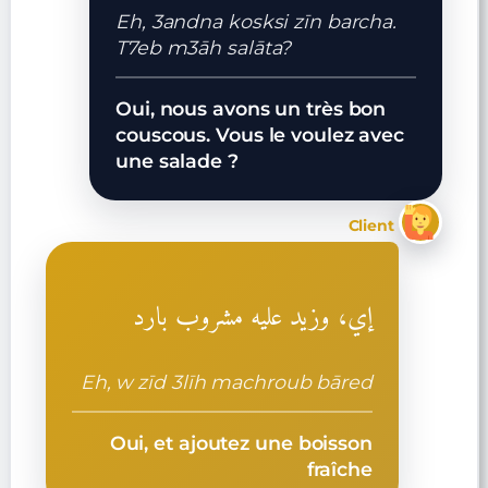
Eh, 3andna kosksi zīn barcha.
T7eb m3āh salāta?
Oui, nous avons un très bon
couscous. Vous le voulez avec
une salade ?
Client
إي، وزيد عليه مشروب بارد
Eh, w zīd 3līh machroub bāred
Oui, et ajoutez une boisson
fraîche