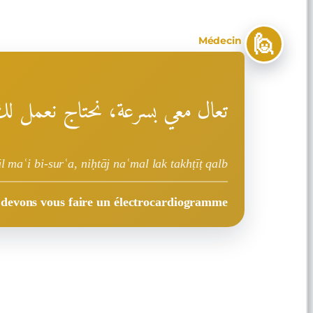
🙋
Médecin
تعال معي بسرعة، نحتاج نعمل ل
āl maʿi bi-surʿa, niḥtāj naʿmal lak takhṭīṭ qalb
 devons vous faire un électrocardiogramme