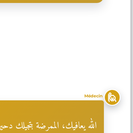
🙋
Médecin
الله يعافيك، الممرضة بتجيلك دحي