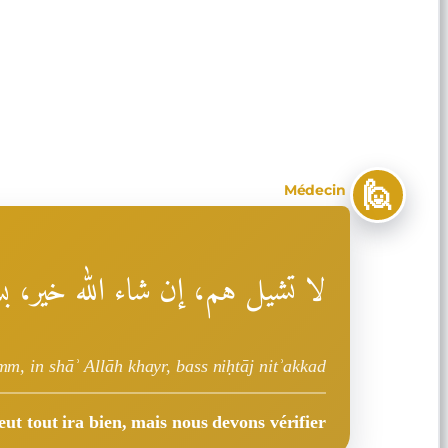
🙋
Médecin
لا تشيل هم، إن شاء الله خير، 
mm, in shāʾ Allāh khayr, bass niḥtāj nitʾakkad
eut tout ira bien, mais nous devons vérifier