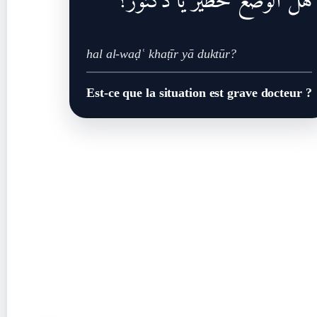
هل الوضع خطير يا دكتور؟
hal al-waḍʿ khaṭīr yā duktūr?
Est-ce que la situation est grave docteur ?