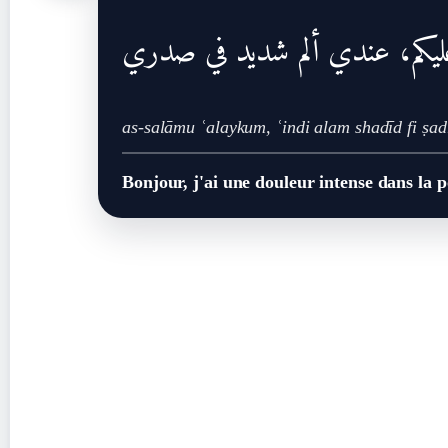
ليكم، عندي ألم شديد في صدري
as-salāmu ʿalaykum, ʿindi alam shadīd fi ṣad
Bonjour, j'ai une douleur intense dans la p