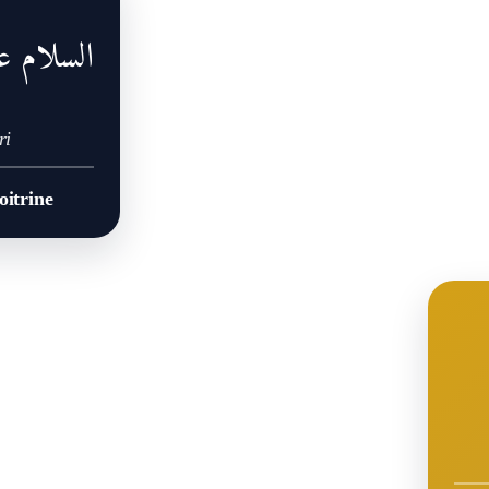
السلام ع
ri
oitrine