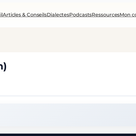
il
Articles & Conseils
Dialectes
Podcasts
Ressources
Mon c
n)