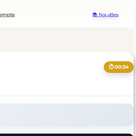
ompte
📚 Nos offres
⏱️ 00:34