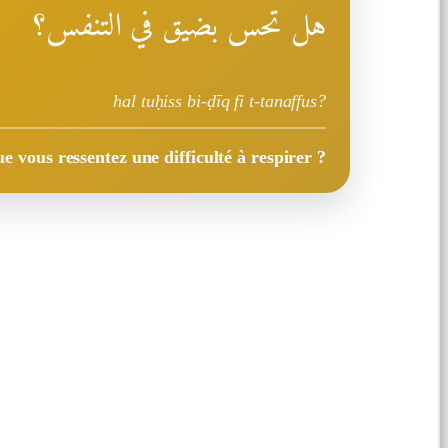
هل تحس بضيق في التنفس؟
hal tuḥiss bi-ḍīq fi t-tanaffus?
ue vous ressentez une difficulté à respirer ?