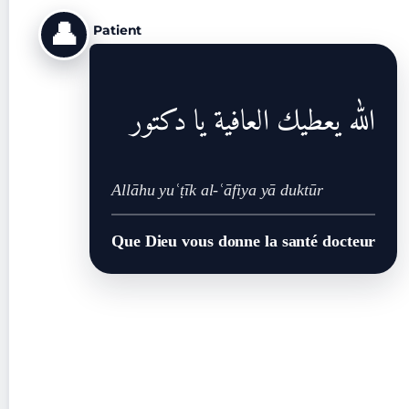
👤
Patient
الله يعطيك العافية يا دكتور
Allāhu yuʿṭīk al-ʿāfiya yā duktūr
Que Dieu vous donne la santé docteur