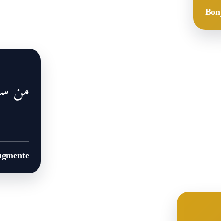
Bonj
من ساع
augmente