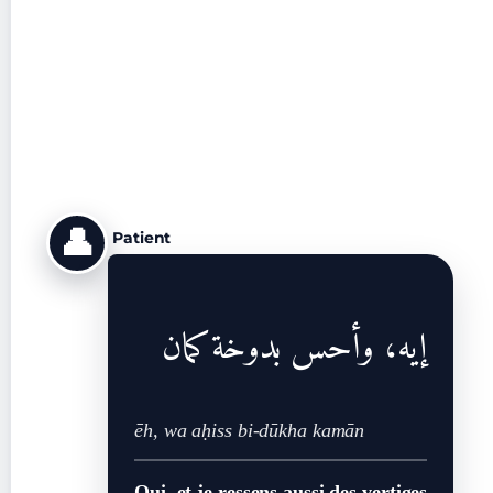
👤
Patient
إيه، وأحس بدوخة كمان
ēh, wa aḥiss bi-dūkha kamān
Oui, et je ressens aussi des vertiges