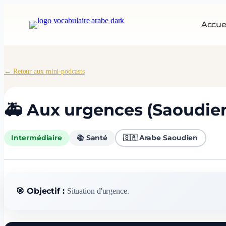
Aller
au
Accue
contenu
← Retour aux mini-podcasts
🚑 Aux urgences (Saoudie
Intermédiaire
📚 Santé
🇸🇦 Arabe Saoudien
🎯 Objectif :
Situation d'urgence.