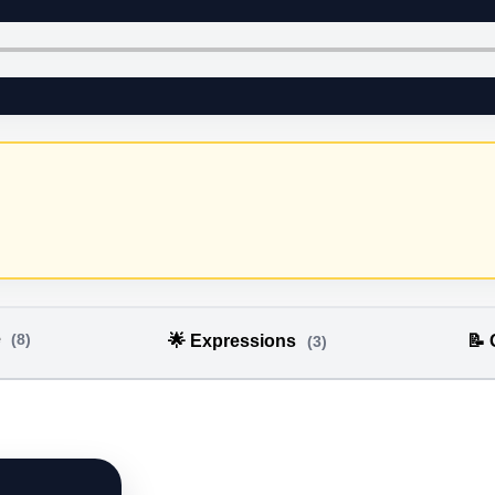
e
(8)
🌟 Expressions
📝
(3)