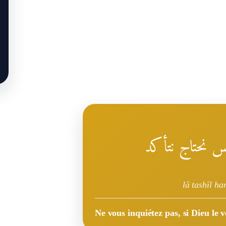
بس نحتاج نتأكد
lā tashīl ha
Ne vous inquiétez pas, si Dieu le v