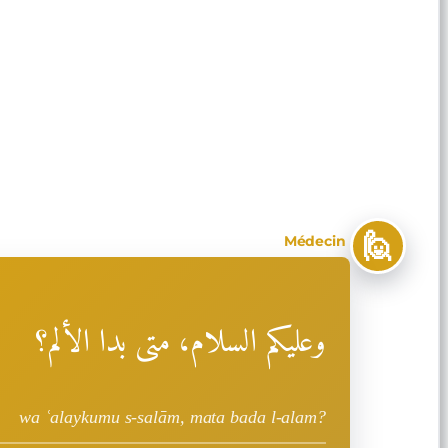
🙋
Médecin
وعليكم السلام، متى بدا الألم؟
wa ʿalaykumu s-salām, mata bada l-alam?