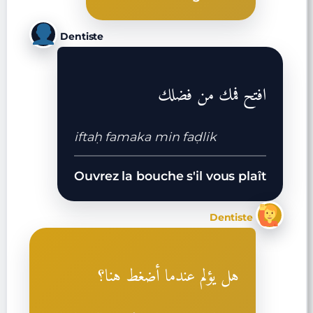
Dentiste
افتح فمك من فضلك
iftaḥ famaka min faḍlik
Ouvrez la bouche s'il vous plaît
Dentiste
هل يؤلم عندما أضغط هنا؟