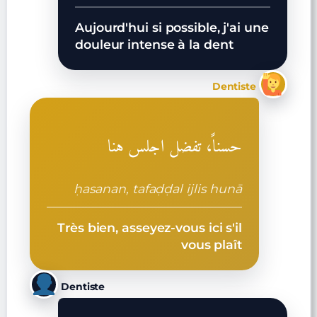
Aujourd'hui si possible, j'ai une
douleur intense à la dent
Dentiste
حسناً، تفضل اجلس هنا
ḥasanan, tafaḍḍal ijlis hunā
Très bien, asseyez-vous ici s'il
vous plaît
Dentiste