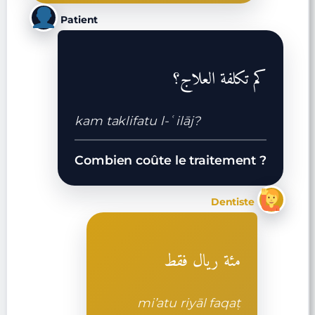
Patient
كم تكلفة العلاج؟
kam taklifatu l-ʿilāj?
Combien coûte le traitement ?
Dentiste
مئة ريال فقط
mi’atu riyāl faqaṭ