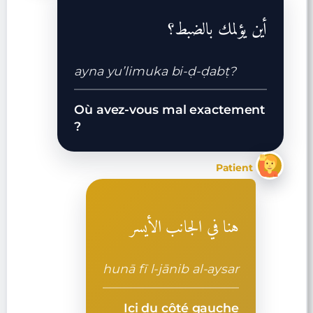
أين يؤلمك بالضبط؟
ayna yu’limuka bi-ḍ-ḍabṭ?
Où avez-vous mal exactement
?
Patient
هنا في الجانب الأيسر
hunā fī l-jānib al-aysar
Ici du côté gauche