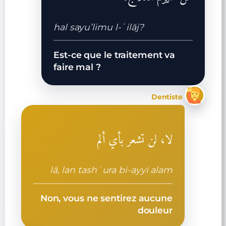
hal sayu’limu l-ʿilāj?
Est-ce que le traitement va
faire mal ?
Dentiste
لا، لن تشعر بأي ألم
lā, lan tashʿura bi-ayyi alam
Non, vous ne sentirez aucune
douleur