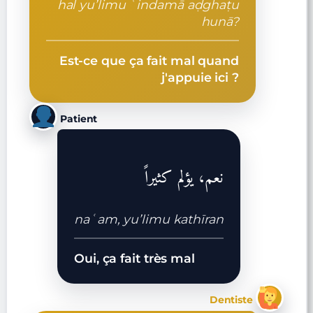
hal yu’limu ʿindamā aḍghaṭu
hunā?
Est-ce que ça fait mal quand
j'appuie ici ?
Patient
نعم، يؤلم كثيراً
naʿam, yu’limu kathīran
Oui, ça fait très mal
Dentiste