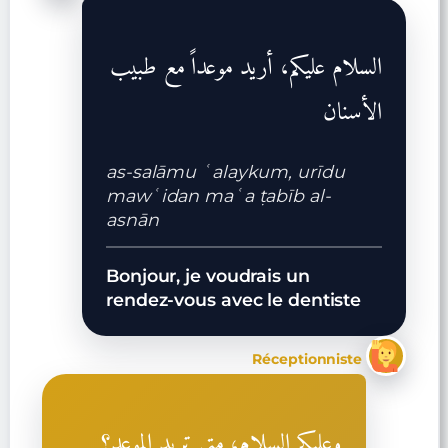
السلام عليكم، أريد موعداً مع طبيب
الأسنان
as-salāmu ʿalaykum, urīdu
mawʿidan maʿa ṭabīb al-
asnān
Bonjour, je voudrais un
rendez-vous avec le dentiste
Réceptionniste
وعليكم السلام، متى تريد الموعد؟