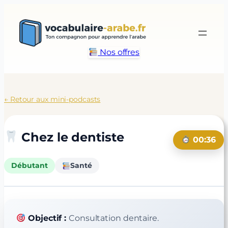
Aller
au
contenu
Nos offres
← Retour aux mini-podcasts
Chez le dentiste
00:36
Débutant
Santé
Objectif :
Consultation dentaire.