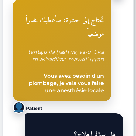
تحتاج إلى حشوة، سأعطيك مخدراً
موضعياً
taḥtāju ilā ḥashwa, sa-uʿṭīka
mukhadiiran mawḍiʿiyyan
Vous avez besoin d'un
plombage, je vais vous faire
une anesthésie locale
Patient
هل سيؤلم العلاج؟