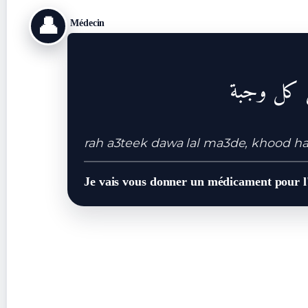
👤
Médecin
ل كل وجبة
rah a3teek dawa lal ma3de, khood ha
Je vais vous donner un médicament pour 