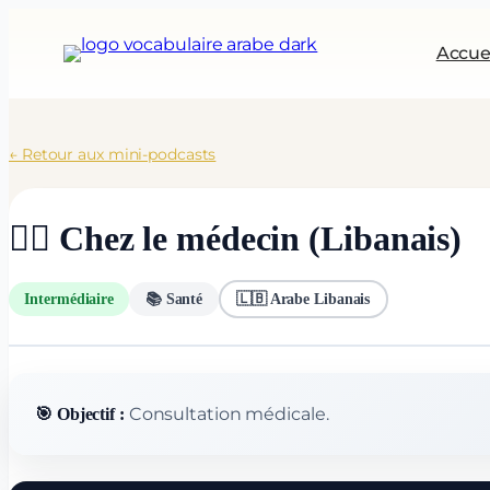
Aller
au
Accue
contenu
← Retour aux mini-podcasts
👨‍⚕️ Chez le médecin (Libanais)
Intermédiaire
📚 Santé
🇱🇧 Arabe Libanais
Consultation médicale.
🎯 Objectif :