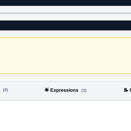
e
(8)
🌟 Expressions
📝
(3)