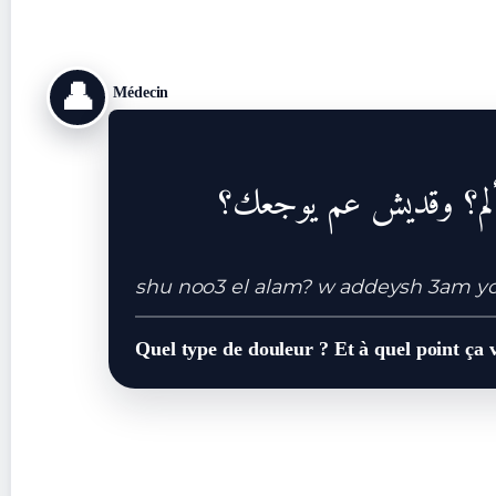
👤
Médecin
ألم؟ وقديش عم يوجعك؟
shu noo3 el alam? w addeysh 3am y
Quel type de douleur ? Et à quel point ça 