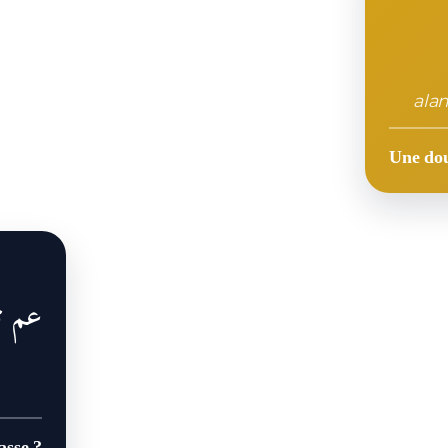
ala
Une dou
عم ت
asse ?