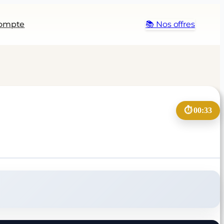
ompte
📚 Nos offres
⏱️ 00:33