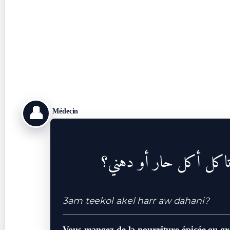
👤
Médecin
اكل أكل حار أو دهني؟
3am teekol akel harr aw dahani?
Vous mangez de la nourriture épicée ou gr