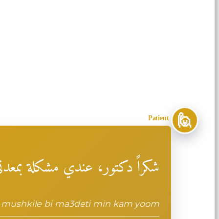
🙋
Patient
شكراً دكتور، عندي مشكلة بمعدت
i mushkile bi ma3deti min kam yoom