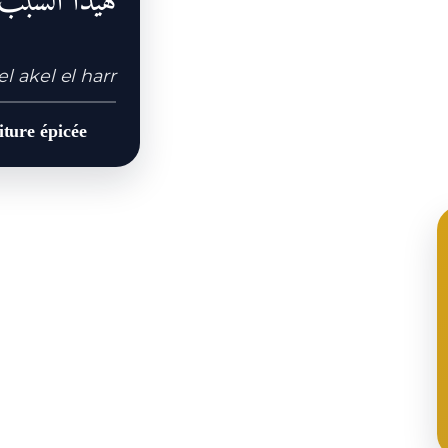
هيدا السبب
l akel el harr
iture épicée