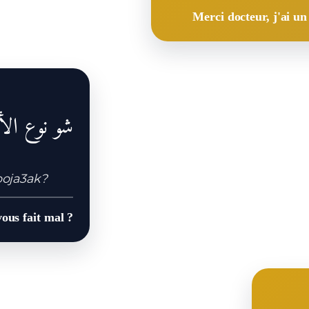
Merci docteur, j'ai u
شو نوع ال
ooja3ak?
vous fait mal ?