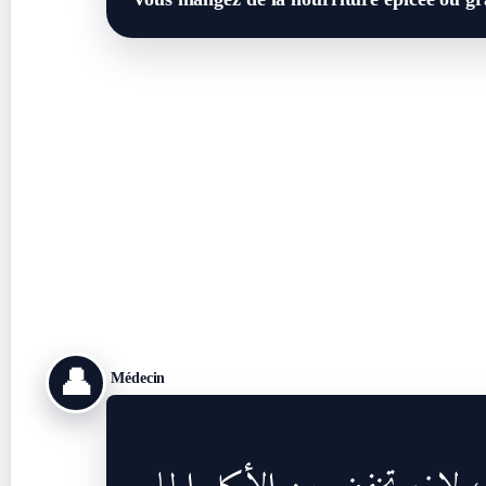
👤
Médecin