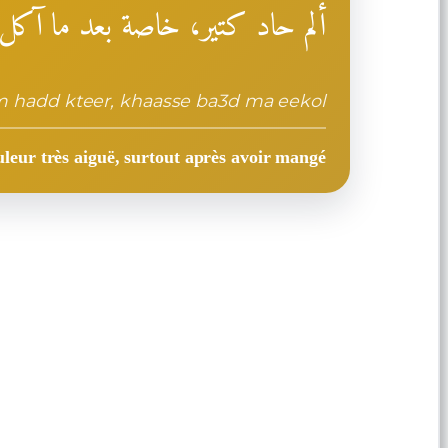
ألم حاد كتير، خاصة بعد ما آكل
m hadd kteer, khaasse ba3d ma eekol
leur très aiguë, surtout après avoir mangé