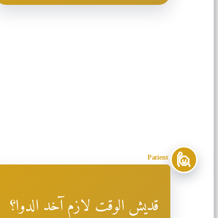
🙋
Patient
قديش الوقت لازم آخد الدوا؟