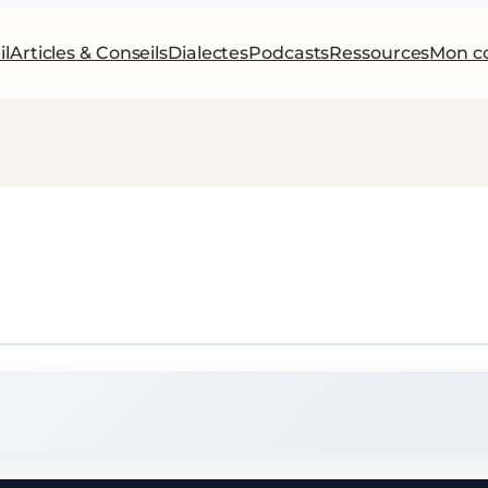
il
Articles & Conseils
Dialectes
Podcasts
Ressources
Mon c