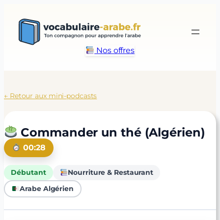
Aller
au
contenu
Nos offres
← Retour aux mini-podcasts
Commander un thé (Algérien)
00:28
Débutant
Nourriture & Restaurant
Arabe Algérien