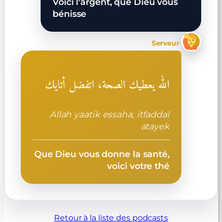
Voici l'argent, que Dieu vous
bénisse
Serveur
الله يعطيك الصحة، اتفضل أتايك
Allah yaatik essaha, itfaddal
atayek
Que Dieu vous donne la santé,
voici votre thé
Retour à la liste des podcasts