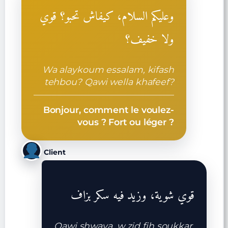
وعليكم السلام، كيفاش تحبو؟ قوي
ولا خفيف؟
Wa alaykoum essalam, kifash
tehbou? Qawi wella khafeef?
Bonjour, comment le voulez-
vous ? Fort ou léger ?
Client
قوي شوية، وزيد فيه سكر بزاف
Qawi shwaya, w zid fih soukkar