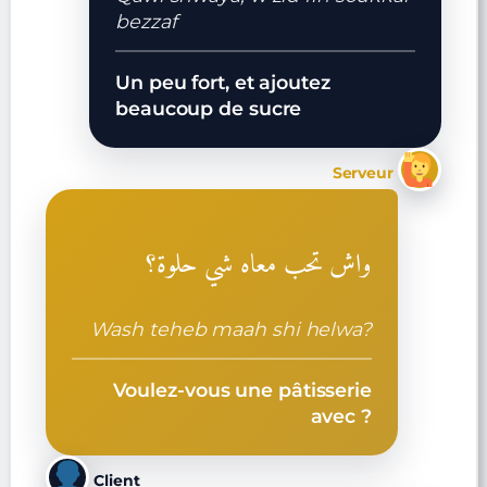
bezzaf
Un peu fort, et ajoutez
beaucoup de sucre
Serveur
واش تحب معاه شي حلوة؟
Wash teheb maah shi helwa?
Voulez-vous une pâtisserie
avec ?
Client