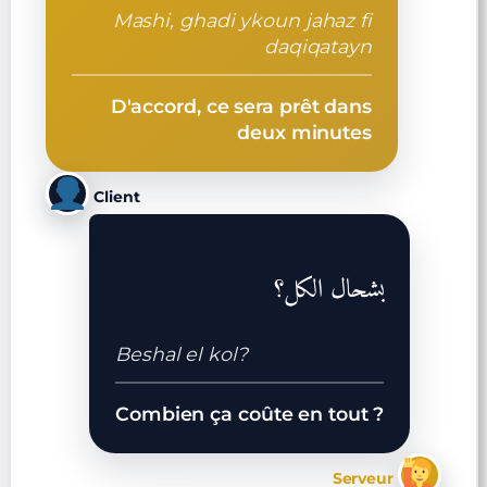
Mashi, ghadi ykoun jahaz fi
daqiqatayn
D'accord, ce sera prêt dans
deux minutes
Client
بشحال الكل؟
Beshal el kol?
Combien ça coûte en tout ?
Serveur