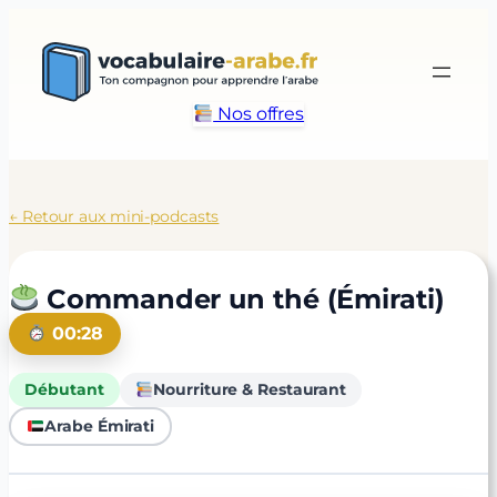
Aller
au
contenu
Nos offres
← Retour aux mini-podcasts
Commander un thé (Émirati)
00:28
Débutant
Nourriture & Restaurant
Arabe Émirati