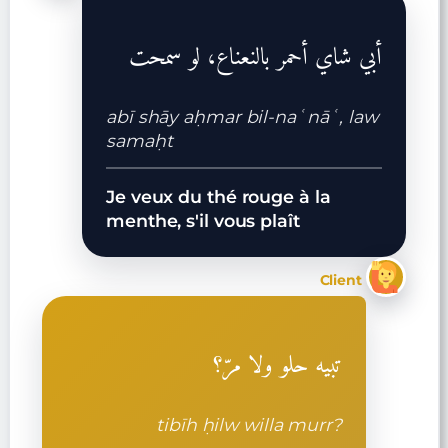
أبي شاي أحمر بالنعناع، لو سمحت
abī shāy aḥmar bil-naʿnāʿ, law
samaḥt
Je veux du thé rouge à la
menthe, s'il vous plaît
Client
تبيه حلو ولا مرّ؟
tibīh ḥilw willa murr?