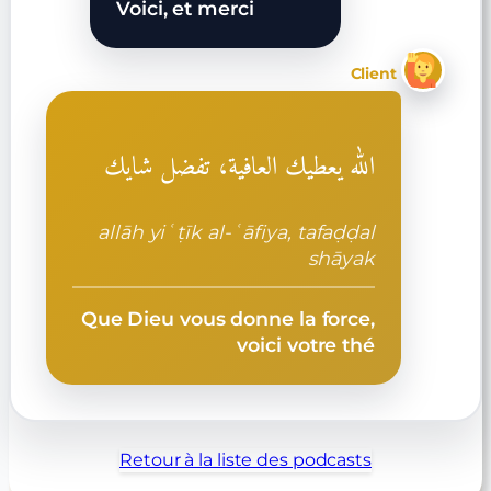
Voici, et merci
Client
الله يعطيك العافية، تفضل شايك
allāh yiʿṭīk al-ʿāfiya, tafaḍḍal
shāyak
Que Dieu vous donne la force,
voici votre thé
Retour à la liste des podcasts