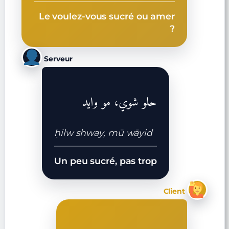
Le voulez-vous sucré ou amer
?
Serveur
حلو شوي، مو وايد
ḥilw shway, mū wāyid
Un peu sucré, pas trop
Client