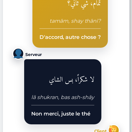
تمام، شي ثاني؟
tamām, shay thānī?
D'accord, autre chose ?
Serveur
لا شكراً، بس الشاي
lā shukran, bas ash-shāy
Non merci, juste le thé
Client