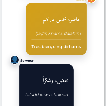
حاضر، خمس دراهم
ḥāḍir, khams darāhim
Très bien, cinq dirhams
Serveur
تفضل، وشكراً
tafaḍḍal, wa shukran