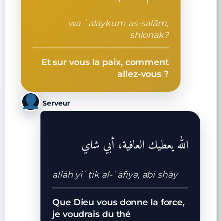
wa ʿalaykum as-salām,
shlonak?
Et sur vous la paix, comment
allez-vous ?
Serveur
الله يعطيك العافية، أبي شاي
allāh yiʿṭīk al-ʿāfiya, abī shāy
Que Dieu vous donne la force,
je voudrais du thé