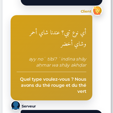
Client
أي نوع تبي؟ عندنا شاي أحمر
وشاي أخضر
ayy noʿ tibī? ʿindina shāy
aḥmar wa shāy akhḍar
Quel type voulez-vous ? Nous
avons du thé rouge et du thé
vert
Serveur