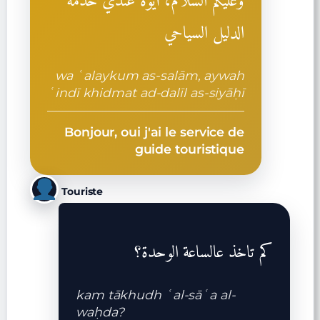
وعليكم السلام، أيوه عندي خدمة
الدليل السياحي
wa ʿalaykum as-salām, aywah
ʿindī khidmat ad-dalīl as-siyāḥī
Bonjour, oui j'ai le service de
guide touristique
Touriste
كم تاخذ عالساعة الوحدة؟
kam tākhudh ʿal-sāʿa al-
waḥda?