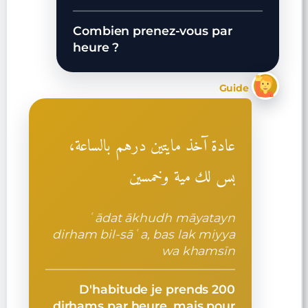
Combien prenez-vous par
heure ?
Guide
عادة آخذ مايتين درهم بالساعة،
بس لك مية وخمسين
ʿādat ākhudh māyatayn
dirham bil-sāʿa, bas lak miyya
wa khamsīn
D'habitude je prends 200
dirhams par heure, mais pour