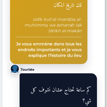
لك تاريخ المكان
ūdīk kull al-manāṭiq al-
muhimma, wa asharraḥ lak
tārīkh al-makān
Je vous emmène dans tous les
endroits importants et je vous
explique l'histoire du lieu
Touriste
كم ساعة تحتاج عشان نشوف كل
شي؟