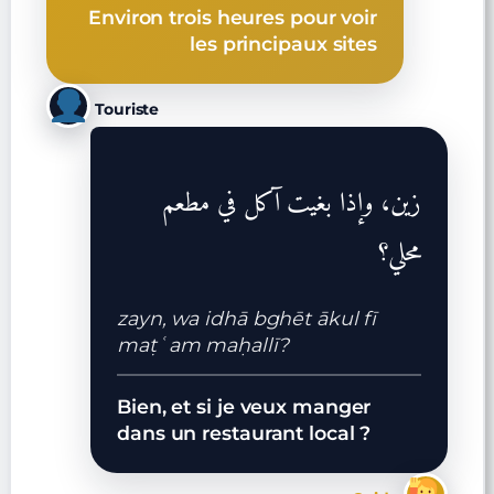
Environ trois heures pour voir
les principaux sites
Touriste
زين، وإذا بغيت آكل في مطعم
محلي؟
zayn, wa idhā bghēt ākul fī
maṭʿam maḥallī?
Bien, et si je veux manger
dans un restaurant local ?