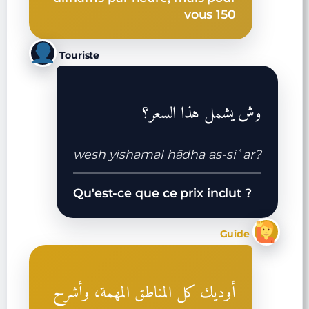
vous 150
Touriste
وش يشمل هذا السعر؟
wesh yishamal hādha as-siʿar?
Qu'est-ce que ce prix inclut ?
Guide
أوديك كل المناطق المهمة، وأشرح