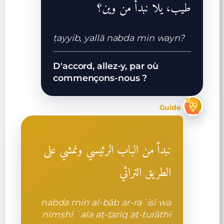
طيب، يلا نبدأ من وين؟
ṭayyib, yallā nabda min wayn?
D'accord, allez-y, par où
commençons-nous ?
Guide
نبدأ من الباب الرئيسي ونمشي على
الطريق التراثي
nabda min al-bāb ar-raʾīsī wa
nimshī ʿala aṭ-ṭarīq at-turāthī