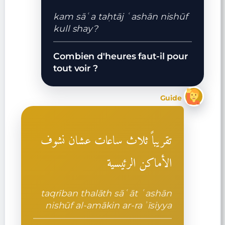
kam sāʿa taḥtāj ʿashān nishūf
kull shay?
Combien d'heures faut-il pour
tout voir ?
Guide
تقريباً ثلاث ساعات عشان نشوف
الأماكن الرئيسية
taqrīban thalāth sāʿāt ʿashān
nishūf al-amākin ar-raʾīsiyya