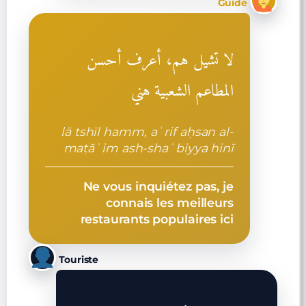
Guide
لا تشيل هم، أعرف أحسن
المطاعم الشعبية هني
lā tshīl hamm, aʿrif aḥsan al-
maṭāʿim ash-shaʿbiyya hinī
Ne vous inquiétez pas, je
connais les meilleurs
restaurants populaires ici
Touriste