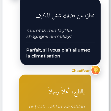
ممتاز، من فضلك شغل المكيف
mumtāz, min faḍlika
shaghghil al-mukayf
Parfait, s'il vous plaît allumez
la climatisation
Chauffeur
بالطبع، أهلاً وسهلاً
bi-ṭ-ṭabʿ, ahlan wa sahlan