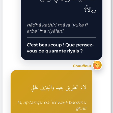
ريالاً؟
hādhā kathīr! mā raʾyuka fī
arbaʿīna riyālan?
C'est beaucoup ! Que pensez-
vous de quarante riyals ?
Chauffeur
لا، الطريق بعيد والبنزين غالي
lā, aṭ-ṭarīqu baʿīd wa-l-banzīnu
ghālī