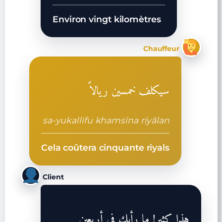
Environ vingt kilomètres
Chauffeur
سيكلف خمسين ريالاً
sa-yukallifu khamsīna riyālan
Cela coûtera cinquante riyals
Client
هذا كثير! ما رأيك في أربعين