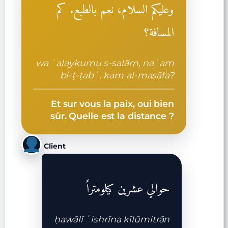
وعليكم السلام، نعم بالطبع. كم
المسافة؟
wa ʿalaykumu s-salām, naʿam
bi-ṭ-ṭabʿ. kam al-masāfa?
Et sur vous la paix, oui bien
sûr. Quelle est la distance ?
Client
حوالي عشرين كيلومتراً
ḥawālī ʿishrīna kīlūmitrān