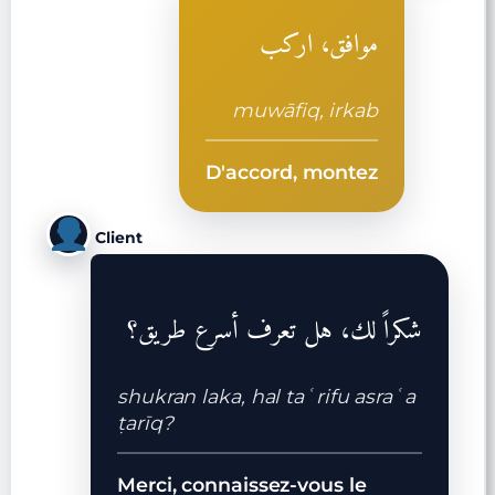
موافق، اركب
muwāfiq, irkab
D'accord, montez
Client
شكراً لك، هل تعرف أسرع طريق؟
shukran laka, hal taʿrifu asraʿa
ṭarīq?
Merci, connaissez-vous le