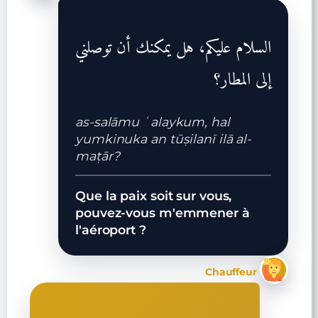
السلام عليكم، هل يمكنك أن توصلني
إلى المطار؟
as-salāmu ʿalaykum, hal
yumkinuka an tūṣilanī ilā al-
maṭār?
Que la paix soit sur vous,
pouvez-vous m'emmener à
l'aéroport ?
Chauffeur