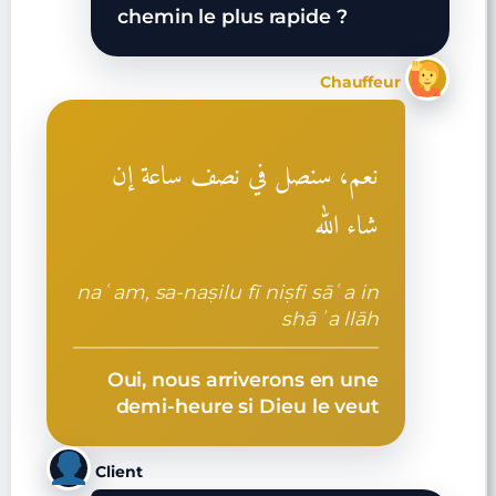
chemin le plus rapide ?
Chauffeur
نعم، سنصل في نصف ساعة إن
شاء الله
naʿam, sa-naṣilu fī niṣfi sāʿa in
shāʾa llāh
Oui, nous arriverons en une
demi-heure si Dieu le veut
Client