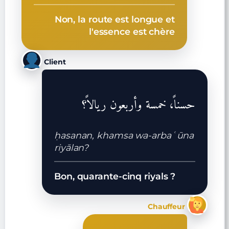
Non, la route est longue et
l'essence est chère
Client
حسناً، خمسة وأربعون ريالاً؟
ḥasanan, khamsa wa-arbaʿūna
riyālan?
Bon, quarante-cinq riyals ?
Chauffeur