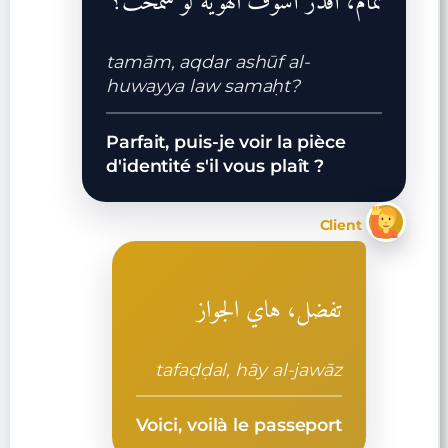
تمام، أقدر أشوف الهوية لو سمحت؟
tamām, aqdar ashūf al-
huwayya law samaḥt?
Parfait, puis-je voir la pièce
d'identité s'il vous plaît ?
Client
تفضل، هاي الجواز
tafaḍḍal, hāy al-jawāz
Voici, voilà le passeport