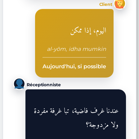
Client
اليوم، إذا ممكن
al-yōm, idha mumkin
Aujourd'hui, si possible
Réceptionniste
عندنا غرف فاضية، تبا غرفة مفردة
ولا مزدوجة؟