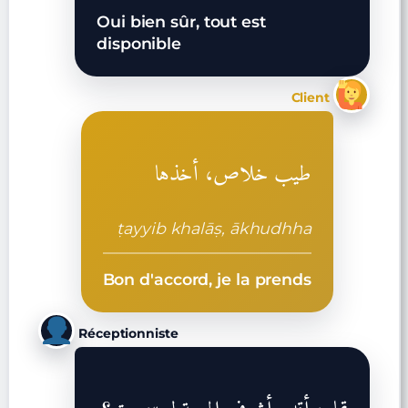
Oui bien sûr, tout est
disponible
Client
طيب خلاص، أخذها
ṭayyib khalāṣ, ākhudhha
Bon d'accord, je la prends
Réceptionniste