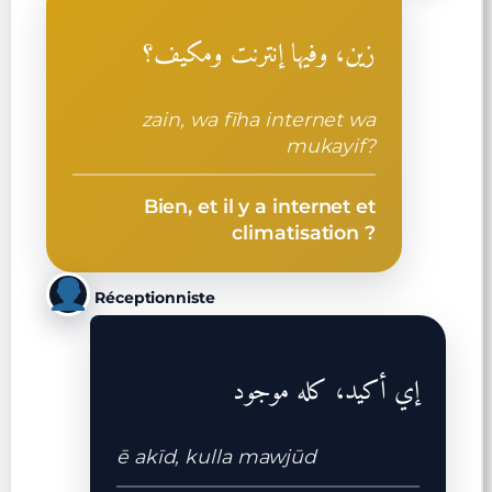
زين، وفيها إنترنت ومكيف؟
zain, wa fīha internet wa
mukayif?
Bien, et il y a internet et
climatisation ?
Réceptionniste
إي أكيد، كله موجود
ē akīd, kulla mawjūd