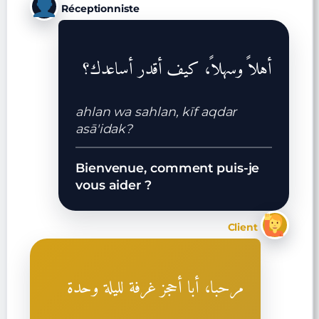
Réceptionniste
أهلاً وسهلاً، كيف أقدر أساعدك؟
ahlan wa sahlan, kīf aqdar
asā'idak?
Bienvenue, comment puis-je
vous aider ?
Client
مرحبا، أبا أحجز غرفة لليلة وحدة