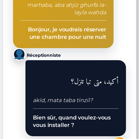
marḥaba, aba aḥjiz ghurfa la-
layla waḥda
Bonjour, je voudrais réserver
une chambre pour une nuit
Réceptionniste
أكيد، متى تبا تنزل؟
akīd, mata taba tinzil?
Bien sûr, quand voulez-vous
vous installer ?