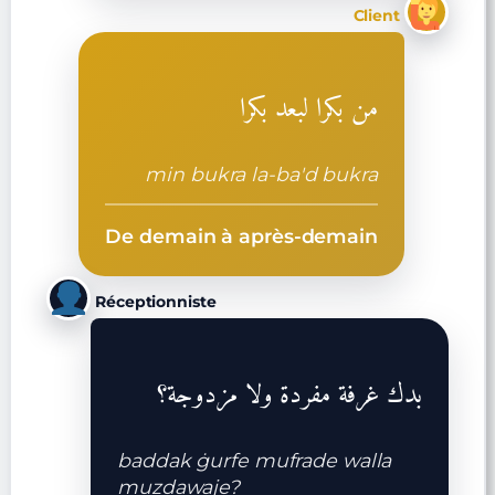
Client
من بكرا لبعد بكرا
min bukra la-ba'd bukra
De demain à après-demain
Réceptionniste
بدك غرفة مفردة ولا مزدوجة؟
baddak ġurfe mufrade walla
muzdawaje?