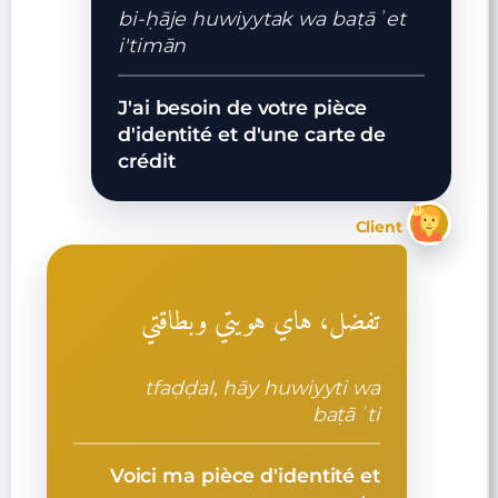
bi-ḥāje huwiyytak wa baṭāʾet
i'timān
J'ai besoin de votre pièce
d'identité et d'une carte de
crédit
Client
تفضل، هاي هويتي وبطاقتي
tfaḍḍal, hāy huwiyyti wa
baṭāʾti
Voici ma pièce d'identité et