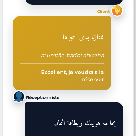
Client
ممتاز، بدي احجزها
mumtāz, baddi aḥjezha
Excellent, je voudrais la
réserver
Réceptionniste
بحاجة هويتك وبطاقة ائتمان