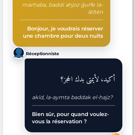
marḥaba, baddi aḥjoz ġurfe la-
lēltēn
Bonjour, je voudrais réserver
une chambre pour deux nuits
Réceptionniste
أكيد، لأيمتى بدك الحجز؟
akīd, la-aymta baddak el-ḥajz?
Bien sûr, pour quand voulez-
vous la réservation ?