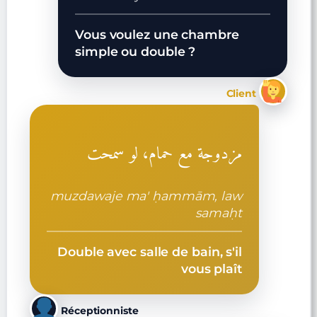
Vous voulez une chambre
simple ou double ?
Client
مزدوجة مع حمام، لو سمحت
muzdawaje ma' ḥammām, law
samaḥt
Double avec salle de bain, s'il
vous plaît
Réceptionniste