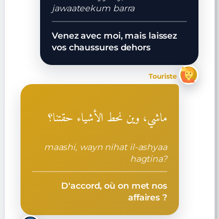
jawaateekum barra
Venez avec moi, mais laissez
vos chaussures dehors
Touriste
ماشي، وين نحط الأشياء حقتنا؟
maashi, wayn nihat il-ashyaa
hagtina?
D'accord, où on met nos
affaires ?