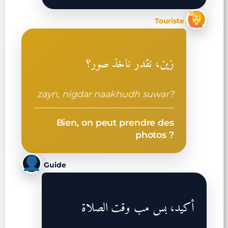
Touriste
زين، نقدر ناخذ صور؟
zayn, nigdar naakhudh suwar?
Bien, on peut prendre des
photos ?
Guide
أكيد، بس مب وقت الصلاة