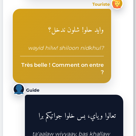
Touriste
وايد حلو! شلون ندخل؟
wayid hilw! shiloon nidkhul?
Très belle ! Comment on entre
?
Guide
تعالوا وياي، بس خلوا جواتيكم برا
ta'aalaw wiyyaay, bas khallaw