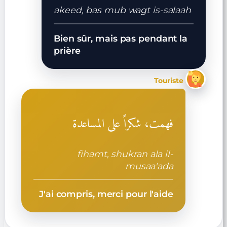
akeed, bas mub wagt is-salaah
Bien sûr, mais pas pendant la
prière
Touriste
فهمت، شكراً على المساعدة
fihamt, shukran ala il-
musaa'ada
J'ai compris, merci pour l'aide