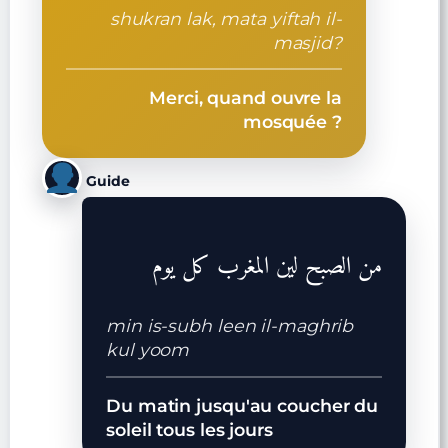
shukran lak, mata yiftah il-
masjid?
Merci, quand ouvre la
mosquée ?
Guide
من الصبح لين المغرب كل يوم
min is-subh leen il-maghrib
kul yoom
Du matin jusqu'au coucher du
soleil tous les jours