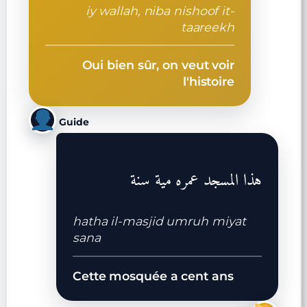
iy wallah, niba nishoof it-
taareekh
Oui bien sûr, on veut voir
l'histoire
Guide
هذا المسجد عمره مية سنة
hatha il-masjid umruh miyat
sana
Cette mosquée a cent ans