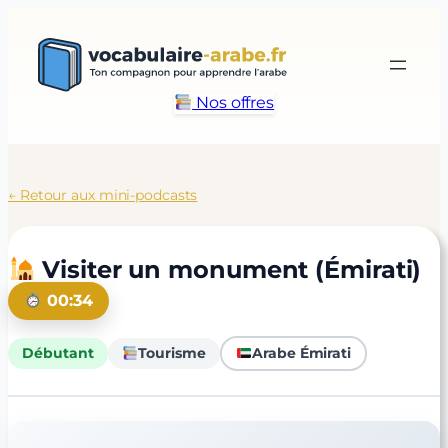
Aller
au
contenu
Nos offres
← Retour aux mini-podcasts
Visiter un monument (Émirati)
00:34
Débutant
Tourisme
Arabe Émirati