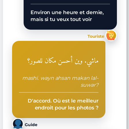
Environ une heure et demie,
mais si tu veux tout voir
Touriste
ماشي. وين أحسن مكان للصور؟
mashi. wayn ahsan makan lal-
suwar?
D'accord. Où est le meilleur
endroit pour les photos ?
Guide