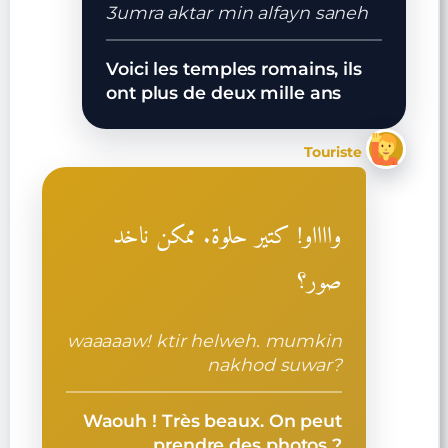
3umra aktar min alfayn saneh
Voici les temples romains, ils
ont plus de deux mille ans
Touriste
وااااو! كتير حلوة. ممكن ناخد
صور؟
waaaaaw! ktir helweh. mumkin
nakhod suwar?
Waouh ! Très beaux. On peut
prendre des photos ?