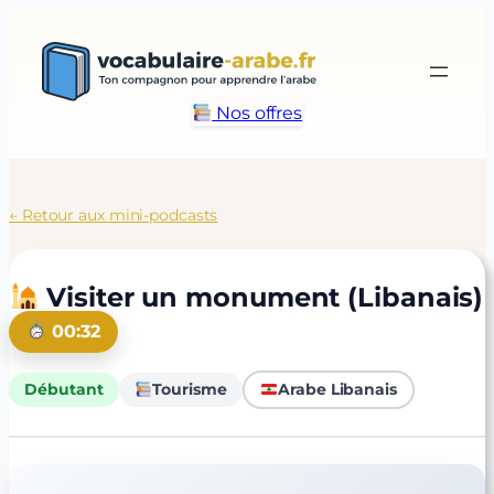
Aller
au
contenu
Nos offres
← Retour aux mini-podcasts
Visiter un monument (Libanais)
00:32
Débutant
Tourisme
Arabe Libanais