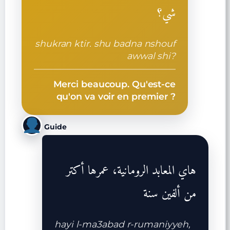
شي؟
shukran ktir. shu badna nshouf
awwal shi?
Merci beaucoup. Qu'est-ce
qu'on va voir en premier ?
Guide
هاي المعابد الرومانية، عمرها أكتر
من ألفين سنة
hayi l-ma3abad r-rumaniyyeh,