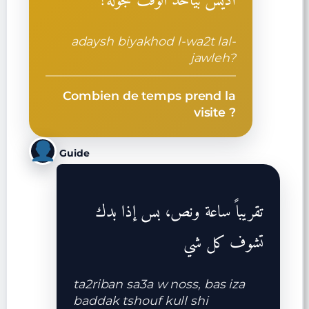
أديش بياخد الوقت للجولة؟
adaysh biyakhod l-wa2t lal-
jawleh?
Combien de temps prend la
visite ?
Guide
تقريباً ساعة ونص، بس إذا بدك
تشوف كل شي
ta2riban sa3a w noss, bas iza
baddak tshouf kull shi