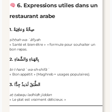
6. Expressions utiles dans un
restaurant arabe
1. صِحَّةٌ وَعافِيَةٌ
ṣiḥḥah wa-ʿāfiyah
« Santé et bien-être » → formule pour souhaiter un
bon repas.
2. بِالهَناءِ وَالشِّفاءِ
bi-l-hanāʾ wa-sh-shifāʾ
« Bon appétit » (Maghreb + usages populaires).
3. الطَّبَقُ لَذيذٌ جِدًّا
aṭ-ṭabaqu ladhīdh jiddan
« Le plat est vraiment délicieux. »