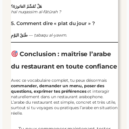
هَلْ نُقَسِّمُ الفاتورَةَ؟
hal nuqassim al-fātūrah ?
5. Comment dire « plat du jour » ?
طَبَقُ اليَوْمِ
—
ṭabaqu al-yawm.
Conclusion : maîtrise l’arabe
du restaurant en toute confiance
Avec ce vocabulaire complet, tu peux désormais
commander, demander un menu, poser des
questions, exprimer tes préférences
et interagir
naturellement dans un restaurant arabophone.
L’arabe du restaurant est simple, concret et très utile,
surtout si tu voyages ou pratiques l’arabe en situation
réelle.
Tu peux commencer maintenant, tester