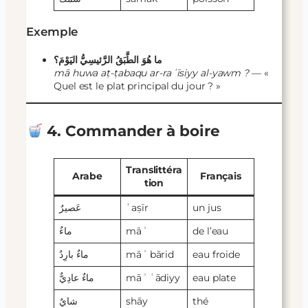
Exemple
ما هُوَ الطَّبَقُ الرَّئيسِيُّ اليَوْمَ؟
mā huwa aṭ-ṭabaqu ar-raʾīsiyy al-yawm ?
— «
Quel est le plat principal du jour ? »
4. Commander à boire
Translittéra
Arabe
Français
tion
عَصيرٌ
ʿaṣīr
un jus
ماءٌ
māʾ
de l’eau
ماءٌ بارِدٌ
māʾ bārid
eau froide
ماءٌ عادِيٌّ
māʾ ʿādiyy
eau plate
شايٌ
shāy
thé