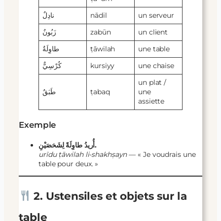
نادِلٌ
nādil
un serveur
زَبُونٌ
zabūn
un client
طاوِلَةٌ
ṭāwilah
une table
كُرْسِيٌّ
kursiyy
une chaise
un plat /
طَبَقٌ
ṭabaq
une
assiette
Exemple
أُريدُ طاوِلَةً لِشَخصَيْنِ.
urīdu ṭāwilah li-shakhṣayn
— « Je voudrais une
table pour deux. »
2. Ustensiles et objets sur la
table