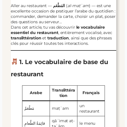
Aller au restaurant —
المَطْعَم
(
al-maṭʿam
) — est une
excellente occasion de pratiquer l’arabe du quotidien :
commander, demander la carte, choisir un plat, poser
des questions au serveur…
Dans cet article, tu vas découvrir
le vocabulaire
essentiel du restaurant
, entièrement vocalisé, avec
translittération
et
traduction
, ainsi que des phrases
clés pour réussir toutes tes interactions.
1. Le vocabulaire de base du
restaurant
Translittéra
Arabe
Français
tion
un
مَطْعَمٌ
maṭʿam
restaurant
qāʾimat aṭ-
قائِمَةُ الطَّعامِ
le menu
ṭaʿām