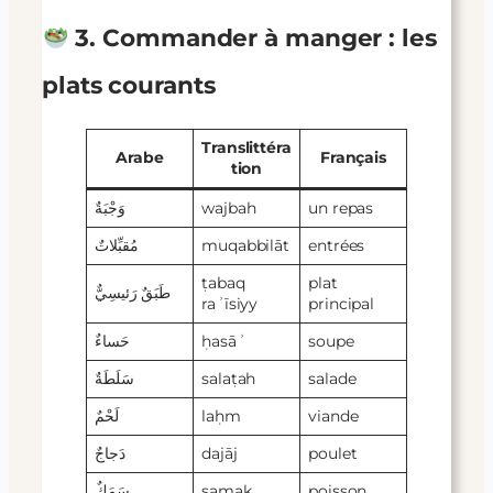
3. Commander à manger : les
plats courants
Translittéra
Arabe
Français
tion
وَجْبَةٌ
wajbah
un repas
مُقبِّلاتٌ
muqabbilāt
entrées
ṭabaq
plat
طَبَقٌ رَئيسِيٌّ
raʾīsiyy
principal
حَساءٌ
ḥasāʾ
soupe
سَلَطَةٌ
salaṭah
salade
لَحْمٌ
laḥm
viande
دَجاجٌ
dajāj
poulet
سَمَكٌ
samak
poisson