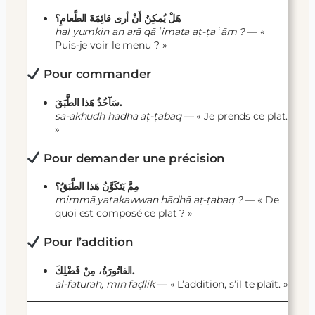
هَلْ يُمكِنُ أَنْ أرى قائِمَةَ الطَّعامِ؟
hal yumkin an arā qāʾimata aṭ-ṭaʿām ?
— «
Puis-je voir le menu ? »
Pour commander
سَآخُذُ هَذا الطَّبَقَ.
sa-ākhudh hādhā aṭ-ṭabaq
— « Je prends ce plat.
»
Pour demander une précision
مِمَّ يَتَكَوَّنُ هَذا الطَّبَقُ؟
mimmā yatakawwan hādhā aṭ-ṭabaq ?
— « De
quoi est composé ce plat ? »
Pour l’addition
الفاتُورَةُ، مِنْ فَضْلِكَ.
al-fātūrah, min faḍlik
— « L’addition, s’il te plaît. »