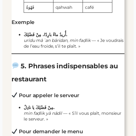
قَهْوَةٌ
qahwah
café
Exemple
أُريدُ ماءً بارِدًا، مِنْ فَضْلِكَ.
urīdu māʾan bāridan, min faḍlik
— « Je voudrais
de l’eau froide, s’il te plaît. »
5. Phrases indispensables au
restaurant
Pour appeler le serveur
مِنْ فَضْلِكَ يا نادِلُ.
min faḍlik yā nādil
— « S’il vous plaît, monsieur
le serveur. »
Pour demander le menu