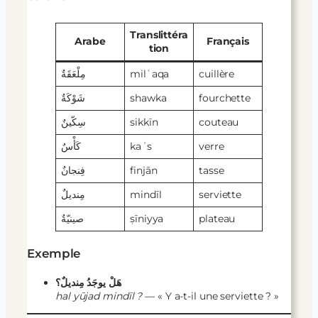
Translittéra
Arabe
Français
tion
مِلْعَقَةٌ
milʿaqa
cuillère
شَوْكَةٌ
shawka
fourchette
سِكّينٌ
sikkīn
couteau
كَأْسٌ
kaʾs
verre
فِنجانٌ
finjān
tasse
مِنديلٌ
mindīl
serviette
صينيّةٌ
ṣīniyya
plateau
Exemple
هَلْ يوجَدُ مِنديلٌ؟
hal yūjad mindīl ?
— « Y a-t-il une serviette ? »