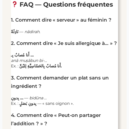
FAQ — Questions fréquentes
1. Comment dire « serveur » au féminin ?
نَادِلَةٌ
—
nādirah
.
2. Comment dire « Je suis allergique à… » ?
أَنا مُصابٌ بِـ …
anā muṣābun bi-…
Ex. :
أَنا مُصابٌ بِالحَسّاسِيَّةِ لِلبُنِّ.
3. Comment demander un plat sans un
ingrédient ?
بِدونِ …
—
bidūna …
Ex. :
بِدونِ بَصَلٍ
— « sans oignon ».
4. Comment dire « Peut-on partager
l’addition ? » ?