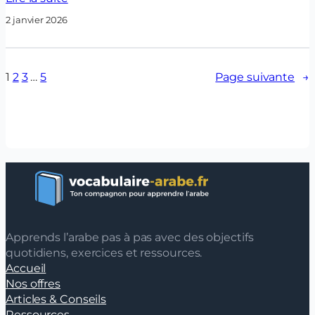
2 janvier 2026
1
2
3
…
5
Page suivante
→
Apprends l’arabe pas à pas avec des objectifs
quotidiens, exercices et ressources.
Accueil
Nos offres
Articles & Conseils
Ressources