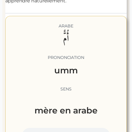
apprendre naturellement.
ARABE
أُمٌّ
PRONONCIATION
umm
SENS
mère
en arabe