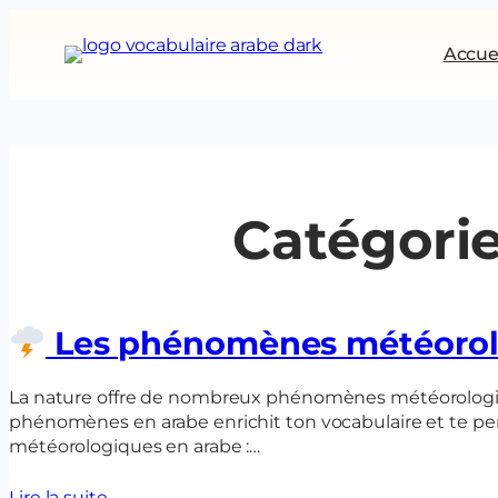
Aller
au
Accue
contenu
Catégorie
Les phénomènes météorologi
La nature offre de nombreux phénomènes météorologiques (الظَّوَاهِرُ الجَوِّيَّةُ) : la pluie qui tombe, le vent qui souffle, l’éclair qui illumine le ciel…
phénomènes en arabe enrichit ton vocabulaire et te per
météorologiques en arabe :…
Lire la suite