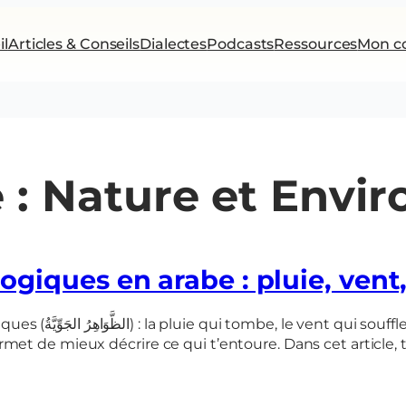
il
Articles & Conseils
Dialectes
Podcasts
Ressources
Mon c
 :
Nature et Envi
ques en arabe : pluie, vent,
 Savoir nommer ces
met de mieux décrire ce qui t’entoure. Dans cet article,