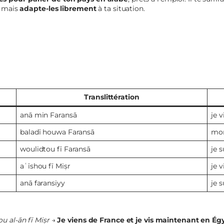
, mais
adapte-les librement
à ta situation.
Translittération
anā min Faransā
je 
baladī houwa Faransā
mon
woulidtou fī Faransā
je 
aʿīshou fī Miṣr
je 
anā faransiyy
je s
u al-ān fī Miṣr
→
Je viens de France et je vis maintenant en Ég