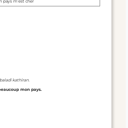
 pays m’est cher
aladī kathīran.
me beaucoup mon pays.