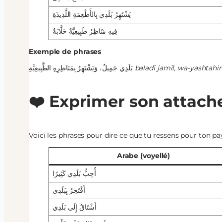
يَشْتَهِرُ بَلَدِي بِالأَطْعِمَةِ اللَّذِيذَةِ
فِيهِ مَنَاظِرُ طَبِيعِيَّةٌ خَلَّابَةٌ
Exemple de phrases
بَلَدِي جَمِيلٌ، وَيَشْتَهِرُ بِمَنَاظِرِهِ الطَّبِيعِيَّةِ
baladī jamīl, wa-yashtahi
❤️ Exprimer son attac
Voici les phrases pour dire ce que tu ressens pour ton pa
Arabe (voyellé)
أُحِبُّ بَلَدِي كَثِيرًا
أَفْتَخِرُ بِبَلَدِي
أَشْتَاقُ إِلَى بَلَدِي