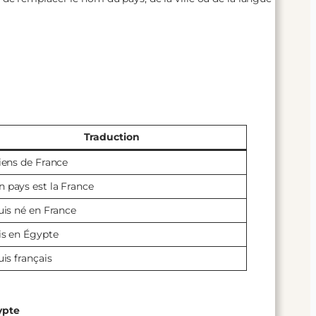
Traduction
viens de France
 pays est la France
suis né en France
vis en Égypte
uis français
ypte