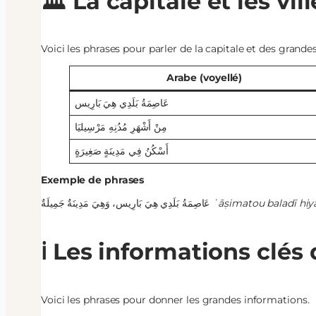
🏛️ La capitale et les vil
Voici les phrases pour parler de la capitale et des grandes 
Arabe (voyellé)
عَاصِمَةُ بَلَدِي هِيَ بَارِيس
مِنْ أَشْهَرِ مُدُنِهِ مَرْسِيليَا
أَسْكُنُ فِي مَدِينَةٍ صَغِيرَةٍ
Exemple de phrases
عَاصِمَةُ بَلَدِي هِيَ بَارِيس، وَهِيَ مَدِينَةٌ جَمِيلَةٌ
ʿāṣimatou baladī hiy
ℹ️ Les informations clés
Voici les phrases pour donner les grandes informations.