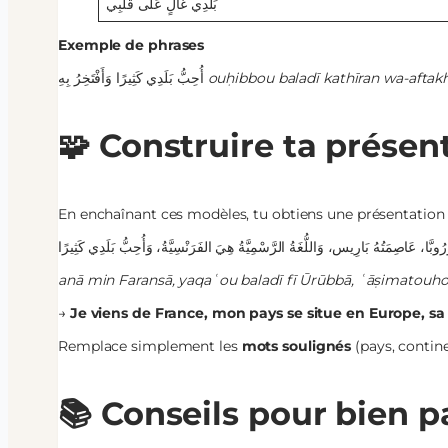
بَلَدِي غَالٍ عَلَى قَلْبِي
Exemple de phrases
أُحِبُّ بَلَدِي كَثِيرًا وَأَفْتَخِرُ بِهِ
ouḥibbou baladī kathīran wa-aftakh
🧩 Construire ta prése
En enchaînant ces modèles, tu obtiens une présentation f
anā min Faransā, yaqaʿou baladī fī Ūrūbbā, ʿāṣimatouhou
→
Je viens de France, mon pays se situe en Europe, sa c
Remplace simplement les
mots soulignés
(pays, contine
📚 Conseils pour bien p