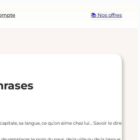
ompte
📚 Nos offres
hrases
capitale, sa langue, ce qu’on aime chez lui… Savoir le dire
fira de remplacer le nom du pays, de la ville ou de la langue