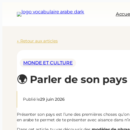
Aller
au
Accue
contenu
← Retour aux articles
MONDE ET CULTURE
🌍 Parler de son pays
Publié le
29 juin 2026
Présenter son pays est l’une des premières choses qu’on ap
en arabe te permet de te présenter avec aisance dans n’
Dans cet article, tu vas découvrir des
modèles de phrase