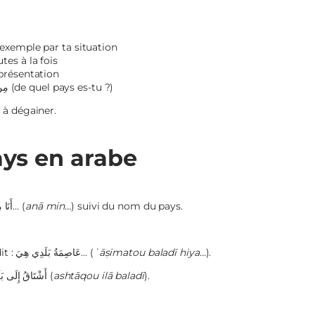
xemple par ta situation
tes à la fois
présentation
à la question : مِنْ أَيِّ بَلَدٍ أَنْتَ؟ (de quel pays es-tu ?)
e
à dégainer.
ays en arabe
On dit : أَنَا مِنْ… (
anā min…
) suivi du nom du pays.
On dit : عَاصِمَةُ بَلَدِي هِيَ… (
ʿāṣimatou baladī hiya…
).
On dit : أَشْتَاقُ إِلَى بَلَدِي (
ashtāqou ilā baladī
).