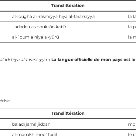
Translittération
al-lougha ar-rasmiyya hiya al-faransiyya
la l
ʿadadou as-soukkān kabīr
la 
al-ʿoumla hiya al-yūrū
la 
aladī hiya al-faransiyya
→
La langue officielle de mon pays est le
érise.
Translittération
baladī jamīl jiddan
mon
al-manākh mouʿtadil
le 