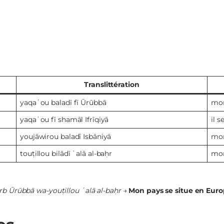
Translittération
yaqaʿou baladī fī Ūrūbbā
mon
yaqaʿou fī shamāl Ifrīqiyā
il 
youjāwirou baladī Isbāniyā
mon
touṭillou bilādī ʿalā al-baḥr
mon
rb Ūrūbbā wa-youṭillou ʿalā al-baḥr
→
Mon pays se situe en Euro