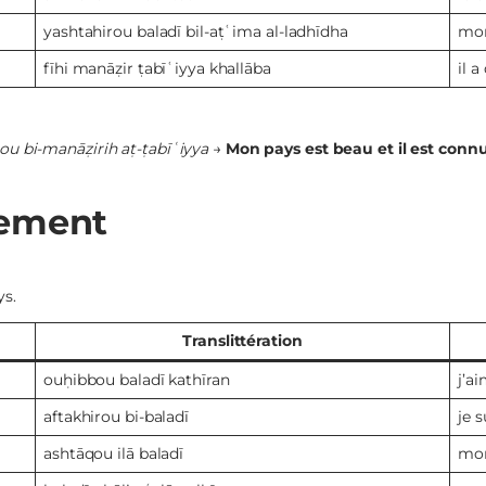
yashtahirou baladī bil-aṭʿima al-ladhīdha
mon
fīhi manāẓir ṭabīʿiyya khallāba
il 
rou bi-manāẓirih aṭ-ṭabīʿiyya
→
Mon pays est beau et il est conn
hement
ys.
Translittération
ouḥibbou baladī kathīran
j’a
aftakhirou bi-baladī
je 
ashtāqou ilā baladī
mo