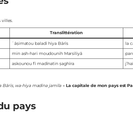
les
villes.
Translittération
ʿāṣimatou baladī hiya Bārīs
la 
min ash-hari moudounih Marsīliyā
par
askounou fī madīnatin ṣaghīra
j’ha
a Bārīs, wa-hiya madīna jamīla
→
La capitale de mon pays est Pari
 du pays