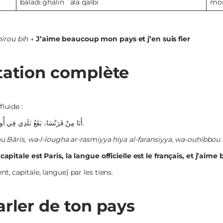
baladī ghālin ʿalā qalbī
mon
irou bih
→
J’aime beaucoup mon pays et j’en suis fier
ntation complète
luide :
أَنَا مِنْ فَرَنْسَا، يَقَعُ بَلَدِي فِي أُورُوبَّا، عَاصِمَتُهُ بَارِيس، وَاللُّغَةُ الرَّسْمِيَّةُ هِيَ الفَرَنْسِيَّةُ، وَأُحِبُّ بَلَدِي كَثِيرًا.
 Bārīs, wa-l-lougha ar-rasmiyya hiya al-faransiyya, wa-ouḥibbou b
apitale est Paris, la langue officielle est le français, et j’ai
nt, capitale, langue) par les tiens.
arler de ton pays