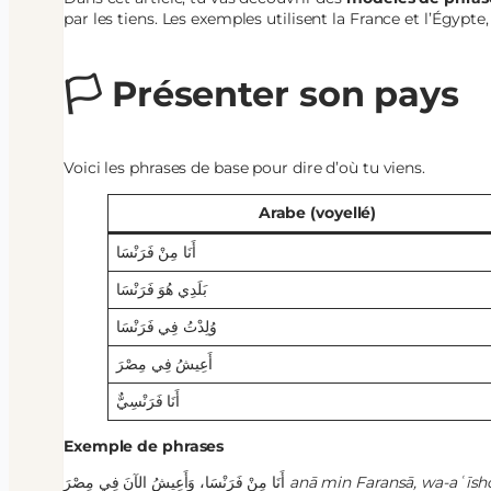
par les tiens. Les exemples utilisent la France et l’Égypte
🏳️ Présenter son pays
Voici les phrases de base pour dire d’où tu viens.
Arabe (voyellé)
أَنَا مِنْ فَرَنْسَا
بَلَدِي هُوَ فَرَنْسَا
وُلِدْتُ فِي فَرَنْسَا
أَعِيشُ فِي مِصْرَ
أَنَا فَرَنْسِيٌّ
Exemple de phrases
أَنَا مِنْ فَرَنْسَا، وَأَعِيشُ الآنَ فِي مِصْرَ
anā min Faransā, wa-aʿīsho