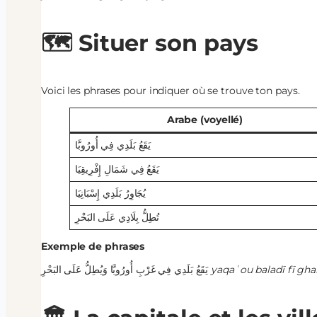
🗺️ Situer son pays
Voici les phrases pour indiquer où se trouve ton pays.
Arabe (voyellé)
يَقَعُ بَلَدِي فِي أُورُوبَّا
يَقَعُ فِي شَمَالِ إِفْرِيقِيَا
يُجَاوِرُ بَلَدِي إِسْبَانِيَا
تُطِلُّ بِلَادِي عَلَى البَحْرِ
Exemple de phrases
يَقَعُ بَلَدِي فِي غَرْبِ أُورُوبَّا وَيُطِلُّ عَلَى البَحْرِ
yaqaʿou baladī fī gha