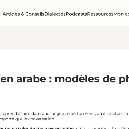
il
Articles & Conseils
Dialectes
Podcasts
Ressources
Mon c
 en arabe : modèles de p
prend à faire dans une langue : d’où l’on vient, où il se situe, sa 
importe quelle conversation.
s pour parler de ton pays en arabe
, prêts à l’emploi. Il te suf