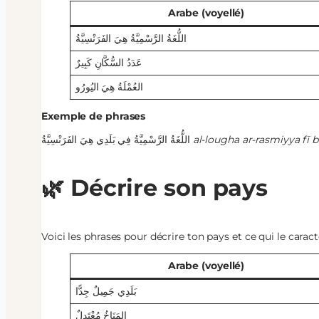
Arabe (voyellé)
اللُّغَةُ الرَّسْمِيَّةُ هِيَ الفَرَنْسِيَّةُ
عَدَدُ السُّكَّانِ كَبِيرٌ
العُمْلَةُ هِيَ اليُورُو
Exemple de phrases
اللُّغَةُ الرَّسْمِيَّةُ فِي بَلَدِي هِيَ الفَرَنْسِيَّةُ
al-lougha ar-rasmiyya fī b
🌿 Décrire son pays
Voici les phrases pour décrire ton pays et ce qui le caract
Arabe (voyellé)
بَلَدِي جَمِيلٌ جِدًّا
المَنَاخُ مُعْتَدِلٌ