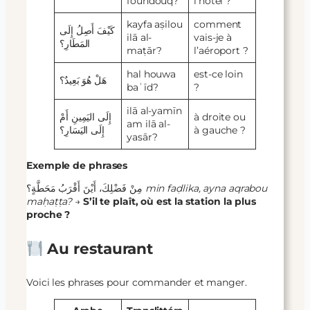
foundouq?
l’hôtel ?
kayfa aṣilou
comment
كَيْفَ أَصِلُ إِلَى
ilā al-
vais-je à
المَطَارِ؟
maṭār?
l’aéroport ?
hal houwa
est-ce loin
هَلْ هُوَ بَعِيدٌ؟
baʿīd?
?
ilā al-yamīn
إِلَى اليَمِينِ أَمْ
à droite ou
am ilā al-
إِلَى اليَسَارِ؟
à gauche ?
yasār?
Exemple de phrases
مِنْ فَضْلِكَ، أَيْنَ أَقْرَبُ مَحَطَّةٍ؟
min faḍlika, ayna aqrabou
maḥaṭṭa?
→
S’il te plaît, où est la station la plus
proche ?
Au restaurant
Voici les phrases pour commander et manger.