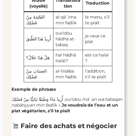
Arabe
Translittéra
Traduction
(voyellé)
tion
القَائِمَةَ مِنْ
al-qāʾima
le menu, s’il
فَضْلِكَ
min faḍlik
te plaît
ourīdou
je veux ce
أُرِيدُ هٰذَا الطَّبَقَ
hādhā aṭ-
plat
ṭabaq
hal hādhā
est-ce halal
هَلْ هٰذَا حَلَالٌ؟
ḥalāl?
?
الحِسَابَ مِنْ
al-ḥisāba
l’addition,
فَضْلِكَ
min faḍlik
s’il te plaît
Exemple de phrases
أُرِيدُ مَاءً وَطَبَقًا نَبَاتِيًّا مِنْ فَضْلِكَ
ourīdou māʾan wa-ṭabaqan
nabātiyyan min faḍlik
→
Je voudrais de l’eau et un
plat végétarien, s’il te plaît
Faire des achats et négocier