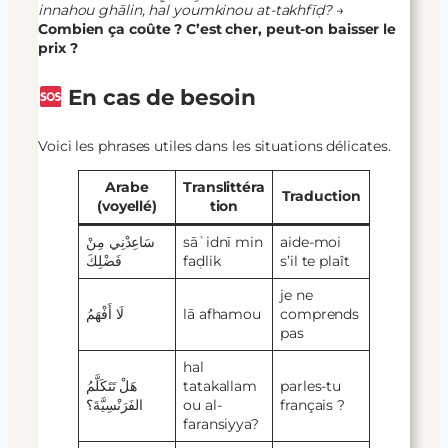
innahou ghālin, hal youmkinou at-takhfīḍ?
→
Combien ça coûte ? C’est cher, peut-on baisser le
prix ?
En cas de besoin
Voici les phrases utiles dans les situations délicates.
Arabe
Translittéra
Traduction
(voyellé)
tion
سَاعِدْنِي مِنْ
sāʿidnī min
aide-moi
فَضْلِكَ
faḍlik
s’il te plaît
je ne
لَا أَفْهَمُ
lā afhamou
comprends
pas
hal
هَلْ تَتَكَلَّمُ
tatakallam
parles-tu
الفَرَنْسِيَّةَ؟
ou al-
français ?
faransiyya?