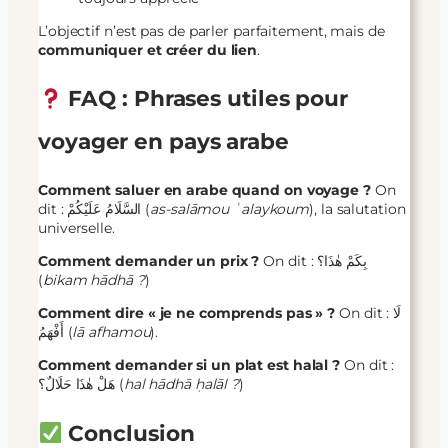
L’objectif n’est pas de parler parfaitement, mais de
communiquer et créer du lien
.
FAQ : Phrases utiles pour
voyager en pays arabe
Comment saluer en arabe quand on voyage ?
On
dit : السَّلَامُ عَلَيْكُمْ (
as-salāmou ʿalaykoum
), la salutation
universelle.
Comment demander un prix ?
On dit : بِكَمْ هٰذَا؟
(
bikam hādhā ?
)
Comment dire « je ne comprends pas » ?
On dit : لَا
أَفْهَمُ (
lā afhamou
).
Comment demander si un plat est halal ?
On dit :
هَلْ هٰذَا حَلَالٌ؟ (
hal hādhā ḥalāl ?
)
Conclusion