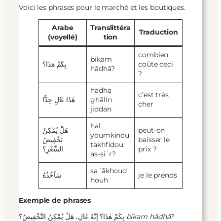
Voici les phrases pour le marché et les boutiques.
Arabe
Translittéra
Traduction
(voyellé)
tion
combien
bikam
بِكَمْ هٰذَا؟
coûte ceci
hādhā?
?
hādhā
c’est très
هٰذَا غَالٍ جِدًّا
ghālin
cher
jiddan
hal
هَلْ يُمْكِنُ
peut-on
youmkinou
تَخْفِيضُ
baisser le
takhfīḍou
السِّعْرِ؟
prix ?
as-siʿr?
saʾākhoud
سَآخُذُهُ
je le prends
houh
Exemple de phrases
بِكَمْ هٰذَا؟ إِنَّهُ غَالٍ، هَلْ يُمْكِنُ التَّخْفِيضُ؟
bikam hādhā?