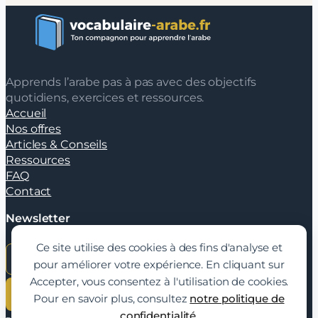
Apprends l’arabe pas à pas avec des objectifs
quotidiens, exercices et ressources.
Accueil
Nos offres
Articles & Conseils
Ressources
FAQ
Contact
Newsletter
Ce site utilise des cookies à des fins d'analyse et
pour améliorer votre expérience. En cliquant sur
Accepter, vous consentez à l'utilisation de cookies.
JE M'INSCRIS
Pour en savoir plus, consultez
notre politique de
confidentialité.