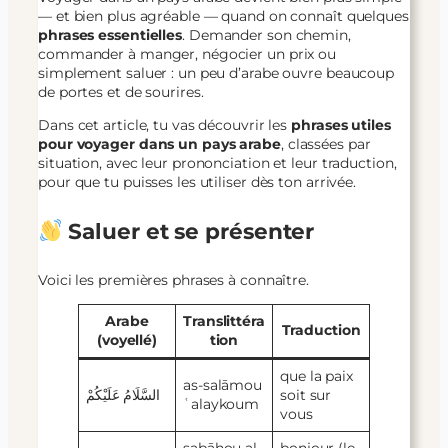
— et bien plus agréable — quand on connaît quelques
phrases essentielles
. Demander son chemin,
commander à manger, négocier un prix ou
simplement saluer : un peu d’arabe ouvre beaucoup
de portes et de sourires.
Dans cet article, tu vas découvrir les
phrases utiles
pour voyager dans un pays arabe
, classées par
situation, avec leur prononciation et leur traduction,
pour que tu puisses les utiliser dès ton arrivée.
Saluer et se présenter
Voici les premières phrases à connaître.
Arabe
Translittéra
Traduction
(voyellé)
tion
que la paix
as-salāmou
السَّلَامُ عَلَيْكُمْ
soit sur
ʿalaykoum
vous
ṣabāḥou al-
bonjour (le