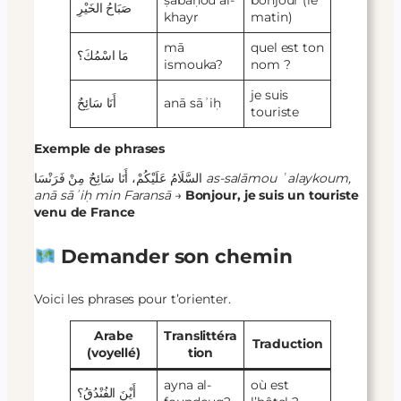
صَبَاحُ الخَيْرِ
khayr
matin)
mā
quel est ton
مَا اسْمُكَ؟
ismouka?
nom ?
je suis
أَنَا سَائِحٌ
anā sāʾiḥ
touriste
Exemple de phrases
السَّلَامُ عَلَيْكُمْ، أَنَا سَائِحٌ مِنْ فَرَنْسَا
as-salāmou ʿalaykoum,
anā sāʾiḥ min Faransā
→
Bonjour, je suis un touriste
venu de France
Demander son chemin
Voici les phrases pour t’orienter.
Arabe
Translittéra
Traduction
(voyellé)
tion
ayna al-
où est
أَيْنَ الفُنْدُقُ؟