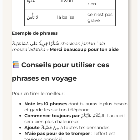
عَفْوًا
ʿafwan
rien
ce n’est pas
لَا بَأْسَ
lā baʾsa
grave
Exemple de phrases
شُكْرًا جَزِيلًا عَلَى مُسَاعَدَتِكَ
shoukran jazīlan ʿalā
mousāʿadatika
→
Merci beaucoup pour ton aide
Conseils pour utiliser ces
phrases en voyage
Pour en tirer le meilleur :
Note les 10 phrases
dont tu auras le plus besoin
et garde-les sur ton téléphone
Commence toujours par
السَّلَامُ عَلَيْكُمْ : l’accueil
sera bien plus chaleureux
Ajoute
مِنْ فَضْلِكَ à toutes tes demandes
N’aie pas peur de te tromper
: l’effort est
toujours apprécié