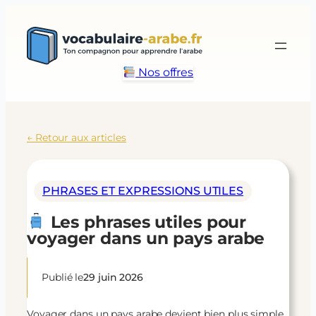
Aller
au
contenu
Nos offres
← Retour aux articles
PHRASES ET EXPRESSIONS UTILES
Les phrases utiles pour
voyager dans un pays arabe
Publié le
29 juin 2026
Voyager dans un pays arabe devient bien plus simple