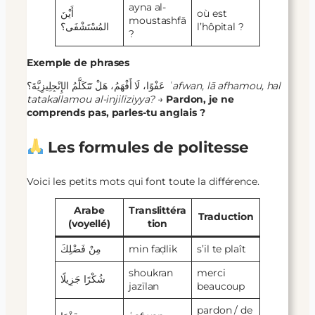
ayna al-
أَيْنَ
où est
moustashfā
المُسْتَشْفَى؟
l’hôpital ?
?
Exemple de phrases
عَفْوًا، لَا أَفْهَمُ، هَلْ تَتَكَلَّمُ الإِنْجِلِيزِيَّةَ؟
ʿafwan, lā afhamou, hal
tatakallamou al-injilīziyya?
→
Pardon, je ne
comprends pas, parles-tu anglais ?
Les formules de politesse
Voici les petits mots qui font toute la différence.
Arabe
Translittéra
Traduction
(voyellé)
tion
مِنْ فَضْلِكَ
min faḍlik
s’il te plaît
shoukran
merci
شُكْرًا جَزِيلًا
jazīlan
beaucoup
pardon / de